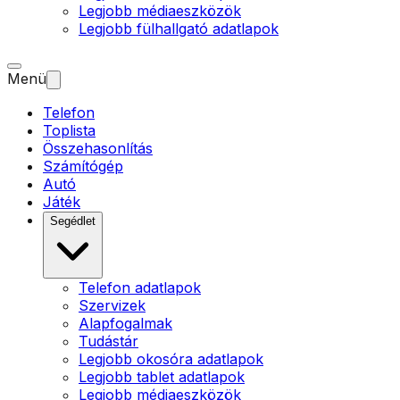
Legjobb médiaeszközök
Legjobb fülhallgató adatlapok
Menü
Telefon
Toplista
Összehasonlítás
Számítógép
Autó
Játék
Segédlet
Telefon adatlapok
Szervizek
Alapfogalmak
Tudástár
Legjobb okosóra adatlapok
Legjobb tablet adatlapok
Legjobb médiaeszközök