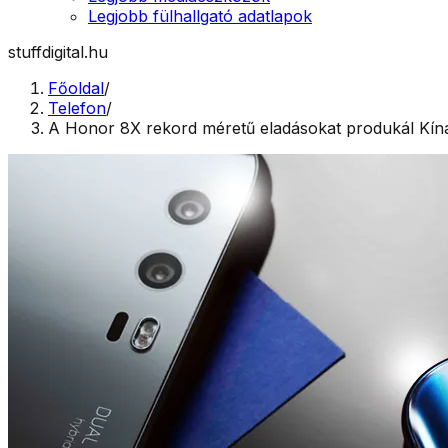
Legjobb fülhallgató adatlapok
stuffdigital.hu
Főoldal
/
Telefon
/
A Honor 8X rekord méretű eladásokat produkál Kí