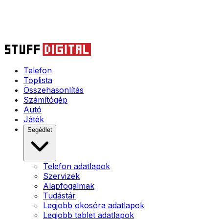
Telefon
Toplista
Összehasonlítás
Számítógép
Autó
Játék
Segédlet
Telefon adatlapok
Szervizek
Alapfogalmak
Tudástár
Legjobb okosóra adatlapok
Legjobb tablet adatlapok