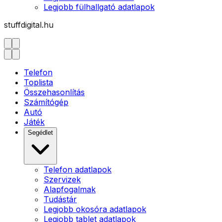
Legjobb fülhallgató adatlapok
stuffdigital.hu
Telefon
Toplista
Összehasonlítás
Számítógép
Autó
Játék
Segédlet
Telefon adatlapok
Szervizek
Alapfogalmak
Tudástár
Legjobb okosóra adatlapok
Legjobb tablet adatlapok