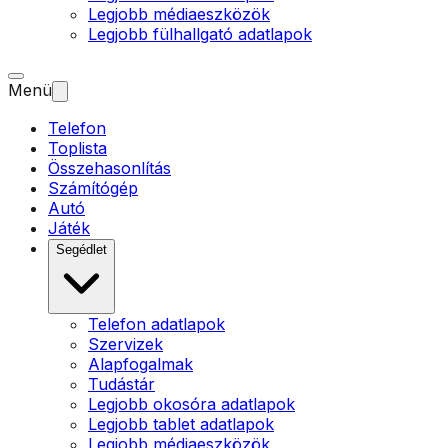
Legjobb médiaeszközök
Legjobb fülhallgató adatlapok
Menü
Telefon
Toplista
Összehasonlítás
Számítógép
Autó
Játék
Segédlet
Telefon adatlapok
Szervizek
Alapfogalmak
Tudástár
Legjobb okosóra adatlapok
Legjobb tablet adatlapok
Legjobb médiaeszközök