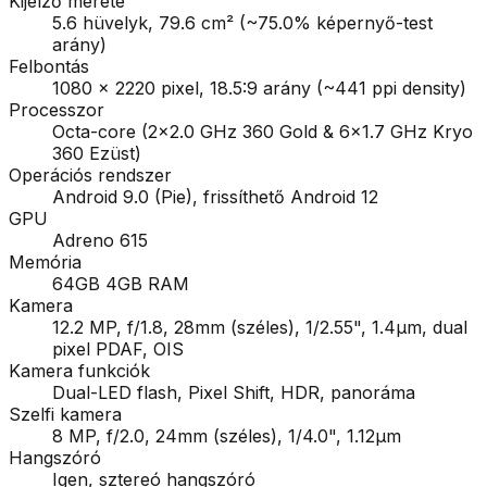
Kijelző mérete
5.6 hüvelyk, 79.6 cm² (~75.0% képernyő-test
arány)
Felbontás
1080 x 2220 pixel, 18.5:9 arány (~441 ppi density)
Processzor
Octa-core (2x2.0 GHz 360 Gold & 6x1.7 GHz Kryo
360 Ezüst)
Operációs rendszer
Android 9.0 (Pie), frissíthető Android 12
GPU
Adreno 615
Memória
64GB 4GB RAM
Kamera
12.2 MP, f/1.8, 28mm (széles), 1/2.55", 1.4µm, dual
pixel PDAF, OIS
Kamera funkciók
Dual-LED flash, Pixel Shift, HDR, panoráma
Szelfi kamera
8 MP, f/2.0, 24mm (széles), 1/4.0", 1.12µm
Hangszóró
Igen, sztereó hangszóró