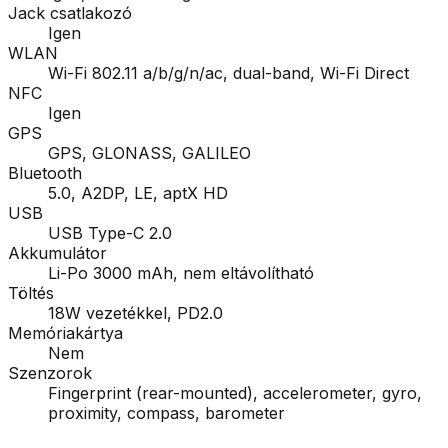
Jack csatlakozó
Igen
WLAN
Wi-Fi 802.11 a/b/g/n/ac, dual-band, Wi-Fi Direct
NFC
Igen
GPS
GPS, GLONASS, GALILEO
Bluetooth
5.0, A2DP, LE, aptX HD
USB
USB Type-C 2.0
Akkumulátor
Li-Po 3000 mAh, nem eltávolítható
Töltés
18W vezetékkel, PD2.0
Memóriakártya
Nem
Szenzorok
Fingerprint (rear-mounted), accelerometer, gyro,
proximity, compass, barometer