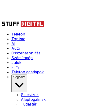
Telefon
Toplista
AI
Autó
Összehasonlítás
Számítógép
Játék
Film
Telefon adatlapok
Segédlet
Szervizek
Alapfogalmak
Tudástár