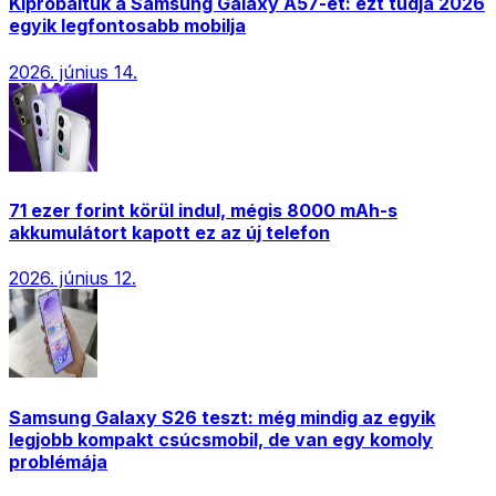
Kipróbáltuk a Samsung Galaxy A57-et: ezt tudja 2026
egyik legfontosabb mobilja
2026. június 14.
71 ezer forint körül indul, mégis 8000 mAh-s
akkumulátort kapott ez az új telefon
2026. június 12.
Samsung Galaxy S26 teszt: még mindig az egyik
legjobb kompakt csúcsmobil, de van egy komoly
problémája