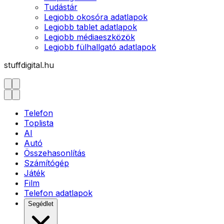
Tudástár
Legjobb okosóra adatlapok
Legjobb tablet adatlapok
Legjobb médiaeszközök
Legjobb fülhallgató adatlapok
stuffdigital.hu
Telefon
Toplista
AI
Autó
Összehasonlítás
Számítógép
Játék
Film
Telefon adatlapok
Segédlet