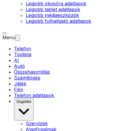
Legjobb okosóra adatlapok
Legjobb tablet adatlapok
Legjobb médiaeszközök
Legjobb fülhallgató adatlapok
Menü
Telefon
Toplista
AI
Autó
Összehasonlítás
Számítógép
Játék
Film
Telefon adatlapok
Segédlet
Szervizek
Alapfogalmak