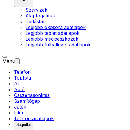
Szervizek
Alapfogalmak
Tudástár
Legjobb okosóra adatlapok
Legjobb tablet adatlapok
Legjobb médiaeszközök
Legjobb fülhallgató adatlapok
Menü
Telefon
Toplista
AI
Autó
Összehasonlítás
Számítógép
Játék
Film
Telefon adatlapok
Segédlet