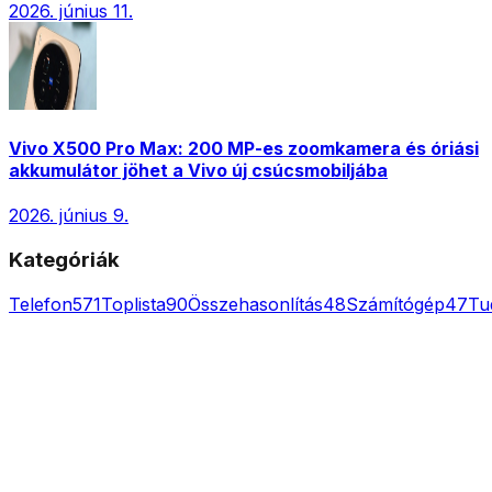
2026. június 11.
Vivo X500 Pro Max: 200 MP-es zoomkamera és óriási
akkumulátor jöhet a Vivo új csúcsmobiljába
2026. június 9.
Kategóriák
Telefon
571
Toplista
90
Összehasonlítás
48
Számítógép
47
Tu