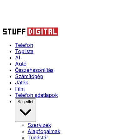
Telefon
Toplista
AI
Autó
Összehasonlítás
Számítógép
Játék
Film
Telefon adatlapok
Segédlet
Szervizek
Alapfogalmak
Tudástár