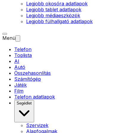
Legjobb okosóra adatlapok
Legjobb tablet adatlapok
Legjobb médiaeszközök
Legjobb fülhallgató adatlapok
Menü
Telefon
Toplista
AI
Autó
Összehasonlítás
Számítógép
Játék
Film
Telefon adatlapok
Segédlet
Szervizek
Alapfogalmak