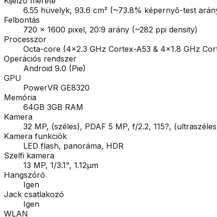
Kijelző mérete
6.55 hüvelyk, 93.6 cm² (~73.8% képernyő-test arán
Felbontás
720 x 1600 pixel, 20:9 arány (~282 ppi density)
Processzor
Octa-core (4x2.3 GHz Cortex-A53 & 4x1.8 GHz Cor
Operációs rendszer
Android 9.0 (Pie)
GPU
PowerVR GE8320
Memória
64GB 3GB RAM
Kamera
32 MP, (széles), PDAF 5 MP, f/2.2, 115?, (ultraszéles
Kamera funkciók
LED flash, panoráma, HDR
Szelfi kamera
13 MP, 1/3.1", 1.12µm
Hangszóró
Igen
Jack csatlakozó
Igen
WLAN