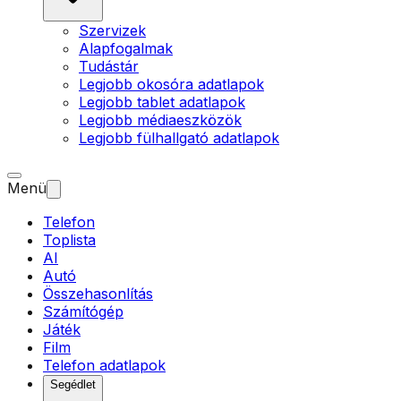
Szervizek
Alapfogalmak
Tudástár
Legjobb okosóra adatlapok
Legjobb tablet adatlapok
Legjobb médiaeszközök
Legjobb fülhallgató adatlapok
Menü
Telefon
Toplista
AI
Autó
Összehasonlítás
Számítógép
Játék
Film
Telefon adatlapok
Segédlet