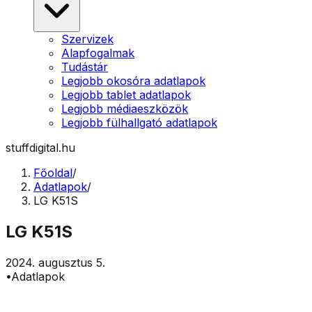
Szervizek
Alapfogalmak
Tudástár
Legjobb okosóra adatlapok
Legjobb tablet adatlapok
Legjobb médiaeszközök
Legjobb fülhallgató adatlapok
stuffdigital.hu
Főoldal
/
Adatlapok
/
LG K51S
LG K51S
2024. augusztus 5.
•
Adatlapok