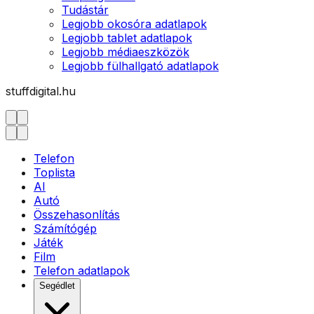
Tudástár
Legjobb okosóra adatlapok
Legjobb tablet adatlapok
Legjobb médiaeszközök
Legjobb fülhallgató adatlapok
stuffdigital.hu
Telefon
Toplista
AI
Autó
Összehasonlítás
Számítógép
Játék
Film
Telefon adatlapok
Segédlet