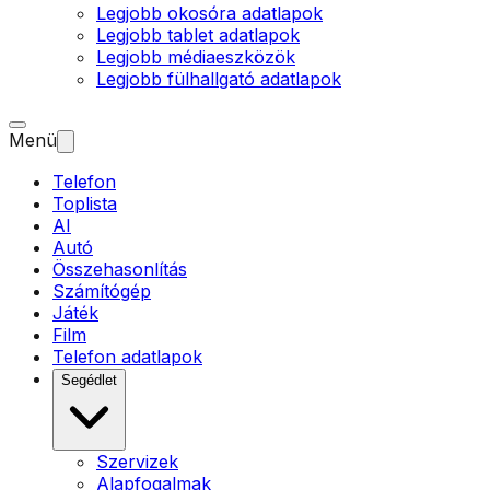
Legjobb okosóra adatlapok
Legjobb tablet adatlapok
Legjobb médiaeszközök
Legjobb fülhallgató adatlapok
Menü
Telefon
Toplista
AI
Autó
Összehasonlítás
Számítógép
Játék
Film
Telefon adatlapok
Segédlet
Szervizek
Alapfogalmak