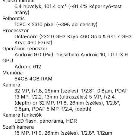
Kijelző mérete
6.4 hüvelyk, 101.4 cm² (~81.4% képernyő-test
arány)
Felbontás
1080 x 2310 pixel (~398 ppi density)
Processzor
Octa-core (2x2.0 GHz Kryo 460 Gold & 6x1.7 GHz
Kryo 460 Ezüst)
Operációs rendszer
Android 9.0 (Pie), frissíthető Android 10, LG UX 9
GPU
Adreno 612
Memória
64GB 4GB RAM
Kamera
32 MP, f/1.8, 26mm (széles), 1/2.8", 0.8µm, PDAF
13 MP, f/2.2, 13mm (ultraszéles) 5 MP, f/2.4,
(depth) or 32 MP, f/1.8, 26mm (széles), 1/2.8",
0.8µm, PDAF 5 MP, f/2.4, (depth)
Kamera funkciók
LED flash, panoráma, HDR
Szelfi kamera
16 MP, f/1.9, 26mm (széles), 1/2.8", 1.12µm