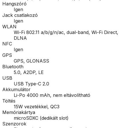
Hangszóró
Igen
Jack csatlakozó
Igen
WLAN
Wi-Fi 802.11 a/b/g/n/ac, dual-band, Wi-Fi Direct,
DLNA
NFC
Igen
GPS
GPS, GLONASS
Bluetooth
5.0, A2DP, LE
USB
USB Type-C 2.0
Akkumulátor
Li-Po 4000 mAh, nem eltávolítható
Töltés
15W vezetékkel, QC3
Memóriakártya
microSDXC (dedikált slot)
Szenzorok