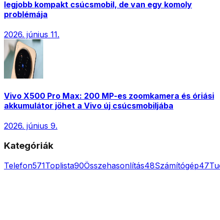
legjobb kompakt csúcsmobil, de van egy komoly
problémája
2026. június 11.
Vivo X500 Pro Max: 200 MP-es zoomkamera és óriási
akkumulátor jöhet a Vivo új csúcsmobiljába
2026. június 9.
Kategóriák
Telefon
571
Toplista
90
Összehasonlítás
48
Számítógép
47
Tu