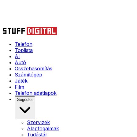
Telefon
Toplista
AI
Autó
Összehasonlítás
Számítógép
Játék
Film
Telefon adatlapok
Segédlet
Szervizek
Alapfogalmak
Tudástár