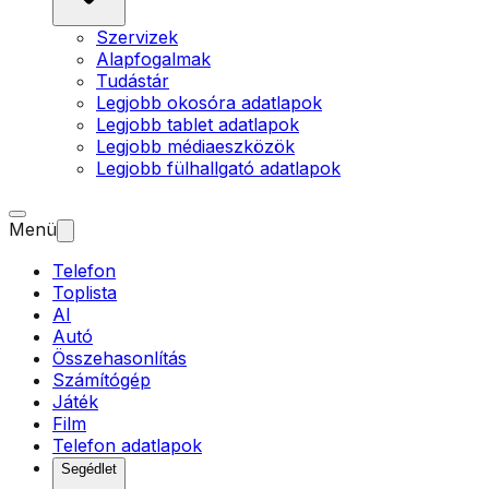
Szervizek
Alapfogalmak
Tudástár
Legjobb okosóra adatlapok
Legjobb tablet adatlapok
Legjobb médiaeszközök
Legjobb fülhallgató adatlapok
Menü
Telefon
Toplista
AI
Autó
Összehasonlítás
Számítógép
Játék
Film
Telefon adatlapok
Segédlet