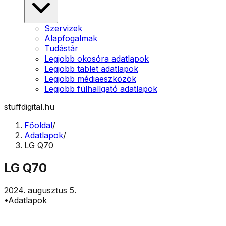
Szervizek
Alapfogalmak
Tudástár
Legjobb okosóra adatlapok
Legjobb tablet adatlapok
Legjobb médiaeszközök
Legjobb fülhallgató adatlapok
stuffdigital.hu
Főoldal
/
Adatlapok
/
LG Q70
LG Q70
2024. augusztus 5.
•
Adatlapok