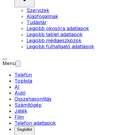
Szervizek
Alapfogalmak
Tudástár
Legjobb okosóra adatlapok
Legjobb tablet adatlapok
Legjobb médiaeszközök
Legjobb fülhallgató adatlapok
Menü
Telefon
Toplista
AI
Autó
Összehasonlítás
Számítógép
Játék
Film
Telefon adatlapok
Segédlet