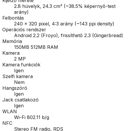
Kijelző mérete
2.8 hüvelyk, 24.3 cm² (~38.5% képernyő-test
arány)
Felbontás
240 x 320 pixel, 4:3 arány (~143 ppi density)
Operációs rendszer
Android 2.2 (Froyo), frissíthető 2.3 (Gingerbread)
Memória
150MB 512MB RAM
Kamera
2 MP
Kamera funkciók
Igen
Szelfi kamera
Nem
Hangszóró
Igen
Jack csatlakozó
Igen
WLAN
Wi-Fi 802.11 b/g
NFC
Stereo FM radio, RDS