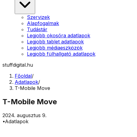
Szervizek
Alapfogalmak
Tudástár
Legjobb okosóra adatlapok
Legjobb tablet adatlapok
Legjobb médiaeszközök
Legjobb fülhallgató adatlapok
stuffdigital.hu
Főoldal
/
Adatlapok
/
T-Mobile Move
T-Mobile Move
2024. augusztus 9.
•
Adatlapok