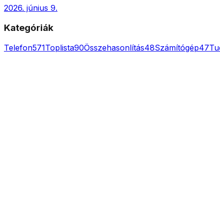
2026. június 9.
Kategóriák
Telefon
571
Toplista
90
Összehasonlítás
48
Számítógép
47
Tu