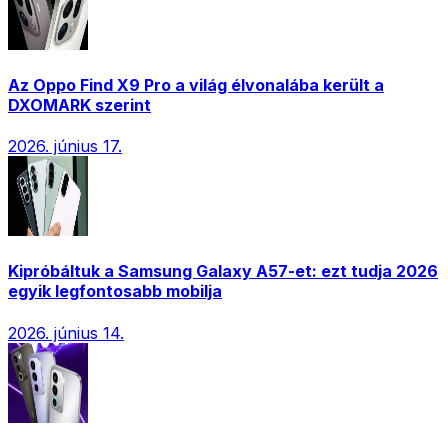
Az Oppo Find X9 Pro a világ élvonalába került a
DXOMARK szerint
2026. június 17.
Kipróbáltuk a Samsung Galaxy A57-et: ezt tudja 2026
egyik legfontosabb mobilja
2026. június 14.