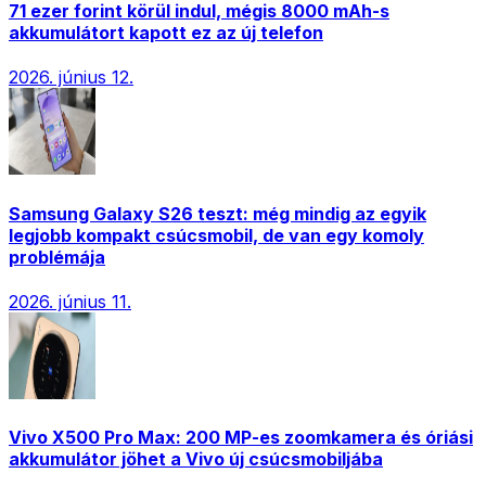
71 ezer forint körül indul, mégis 8000 mAh-s
akkumulátort kapott ez az új telefon
2026. június 12.
Samsung Galaxy S26 teszt: még mindig az egyik
legjobb kompakt csúcsmobil, de van egy komoly
problémája
2026. június 11.
Vivo X500 Pro Max: 200 MP-es zoomkamera és óriási
akkumulátor jöhet a Vivo új csúcsmobiljába