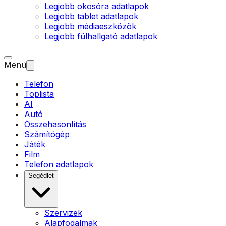
Legjobb okosóra adatlapok
Legjobb tablet adatlapok
Legjobb médiaeszközök
Legjobb fülhallgató adatlapok
Menü
Telefon
Toplista
AI
Autó
Összehasonlítás
Számítógép
Játék
Film
Telefon adatlapok
Segédlet
Szervizek
Alapfogalmak