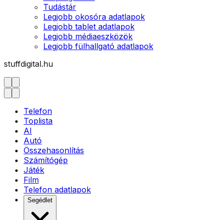
Tudástár
Legjobb okosóra adatlapok
Legjobb tablet adatlapok
Legjobb médiaeszközök
Legjobb fülhallgató adatlapok
stuffdigital.hu
Telefon
Toplista
AI
Autó
Összehasonlítás
Számítógép
Játék
Film
Telefon adatlapok
Segédlet