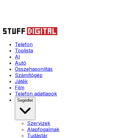
Telefon
Toplista
AI
Autó
Összehasonlítás
Számítógép
Játék
Film
Telefon adatlapok
Segédlet
Szervizek
Alapfogalmak
Tudástár