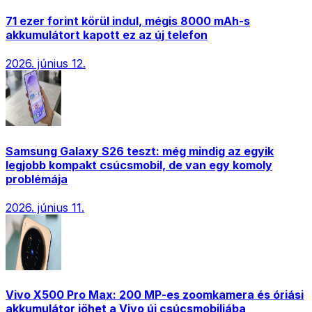
71 ezer forint körül indul, mégis 8000 mAh-s
akkumulátort kapott ez az új telefon
2026. június 12.
Samsung Galaxy S26 teszt: még mindig az egyik
legjobb kompakt csúcsmobil, de van egy komoly
problémája
2026. június 11.
Vivo X500 Pro Max: 200 MP-es zoomkamera és óriási
akkumulátor jöhet a Vivo új csúcsmobiljába