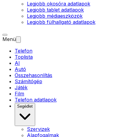
Legjobb okosóra adatlapok
Legjobb tablet adatlapok
Legjobb médiaeszközök
Legjobb fülhallgató adatlapok
Menü
Telefon
Toplista
AI
Autó
Összehasonlítás
Számítógép
Játék
Film
Telefon adatlapok
Segédlet
Szervizek
Alapfogalmak