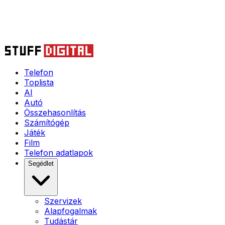
Telefon
Toplista
AI
Autó
Összehasonlítás
Számítógép
Játék
Film
Telefon adatlapok
Segédlet
Szervizek
Alapfogalmak
Tudástár