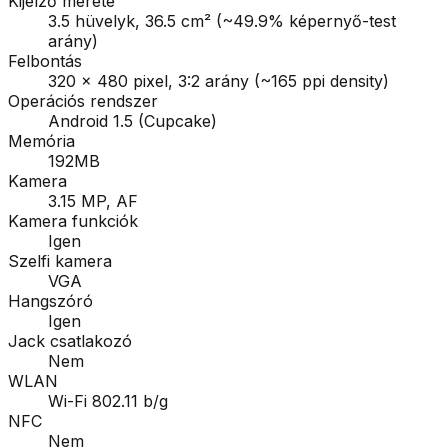
Kijelző mérete
3.5 hüvelyk, 36.5 cm² (~49.9% képernyő-test
arány)
Felbontás
320 x 480 pixel, 3:2 arány (~165 ppi density)
Operációs rendszer
Android 1.5 (Cupcake)
Memória
192MB
Kamera
3.15 MP, AF
Kamera funkciók
Igen
Szelfi kamera
VGA
Hangszóró
Igen
Jack csatlakozó
Nem
WLAN
Wi-Fi 802.11 b/g
NFC
Nem