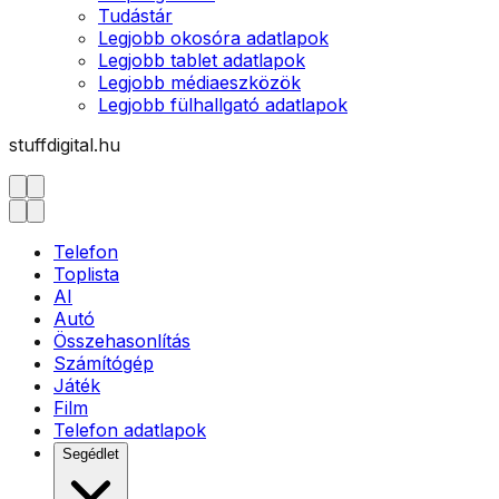
Tudástár
Legjobb okosóra adatlapok
Legjobb tablet adatlapok
Legjobb médiaeszközök
Legjobb fülhallgató adatlapok
stuffdigital.hu
Telefon
Toplista
AI
Autó
Összehasonlítás
Számítógép
Játék
Film
Telefon adatlapok
Segédlet