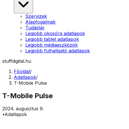
Szervizek
Alapfogalmak
Tudástár
Legjobb okosóra adatlapok
Legjobb tablet adatlapok
Legjobb médiaeszközök
Legjobb fülhallgató adatlapok
stuffdigital.hu
Főoldal
/
Adatlapok
/
T-Mobile Pulse
T-Mobile Pulse
2024. augusztus 9.
•
Adatlapok