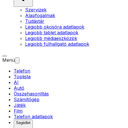
Szervizek
Alapfogalmak
Tudástár
Legjobb okosóra adatlapok
Legjobb tablet adatlapok
Legjobb médiaeszközök
Legjobb fülhallgató adatlapok
Menü
Telefon
Toplista
AI
Autó
Összehasonlítás
Számítógép
Játék
Film
Telefon adatlapok
Segédlet