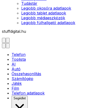
Tudástár
Legjobb okosóra adatlapok
Legjobb tablet adatlapok
Legjobb médiaeszközök
Legjobb fülhallgató adatlapok
stuffdigital.hu
Telefon
Toplista
AI
Autó
Összehasonlítás
Számítógép
Játék
Film
Telefon adatlapok
Segédlet