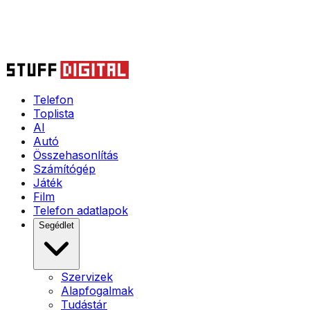
Telefon
Toplista
AI
Autó
Összehasonlítás
Számítógép
Játék
Film
Telefon adatlapok
Segédlet
Szervizek
Alapfogalmak
Tudástár