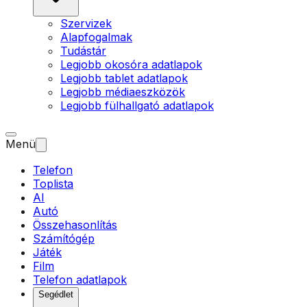
Szervizek
Alapfogalmak
Tudástár
Legjobb okosóra adatlapok
Legjobb tablet adatlapok
Legjobb médiaeszközök
Legjobb fülhallgató adatlapok
Menü
Telefon
Toplista
AI
Autó
Összehasonlítás
Számítógép
Játék
Film
Telefon adatlapok
Segédlet