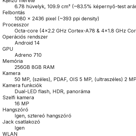
Kijelző mérete
6.78 hüvelyk, 109.9 cm² (~83.5% képernyő-test ará
Felbontás
1080 x 2436 pixel (~393 ppi density)
Processzor
Octa-core (4x2.2 GHz Cortex-A78 & 4x1.8 GHz Cor
Operációs rendszer
Android 14
GPU
Adreno 710
Memória
256GB 8GB RAM
Kamera
50 MP, (széles), PDAF, OIS 5 MP, (ultraszéles) 2 M
Kamera funkciók
Dual-LED flash, HDR, panoráma
Szelfi kamera
16 MP
Hangszóró
Igen, sztereó hangszóró
Jack csatlakozó
Igen
WLAN