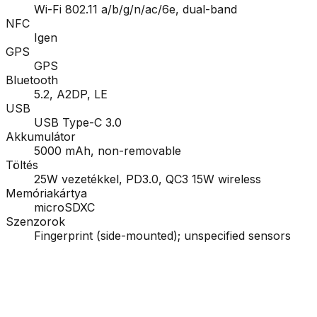
Wi-Fi 802.11 a/b/g/n/ac/6e, dual-band
NFC
Igen
GPS
GPS
Bluetooth
5.2, A2DP, LE
USB
USB Type-C 3.0
Akkumulátor
5000 mAh, non-removable
Töltés
25W vezetékkel, PD3.0, QC3 15W wireless
Memóriakártya
microSDXC
Szenzorok
Fingerprint (side-mounted); unspecified sensors