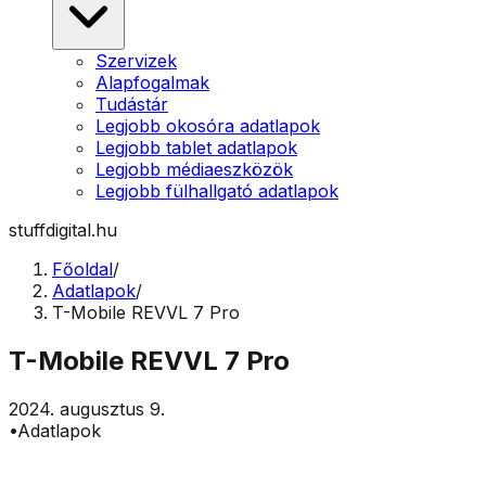
Szervizek
Alapfogalmak
Tudástár
Legjobb okosóra adatlapok
Legjobb tablet adatlapok
Legjobb médiaeszközök
Legjobb fülhallgató adatlapok
stuffdigital.hu
Főoldal
/
Adatlapok
/
T-Mobile REVVL 7 Pro
T-Mobile REVVL 7 Pro
2024. augusztus 9.
•
Adatlapok