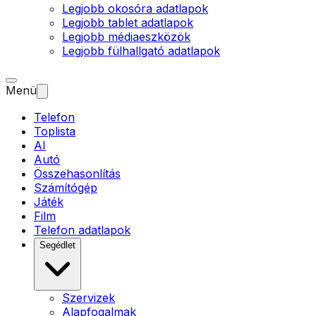
Legjobb okosóra adatlapok
Legjobb tablet adatlapok
Legjobb médiaeszközök
Legjobb fülhallgató adatlapok
Menü
Telefon
Toplista
AI
Autó
Összehasonlítás
Számítógép
Játék
Film
Telefon adatlapok
Segédlet
Szervizek
Alapfogalmak