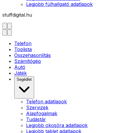
Legjobb fülhallgató adatlapok
stuffdigital.hu
Telefon
Toplista
Összehasonlítás
Számítógép
Autó
Játék
Segédlet
Telefon adatlapok
Szervizek
Alapfogalmak
Tudástár
Legjobb okosóra adatlapok
Legjobb tablet adatlapok