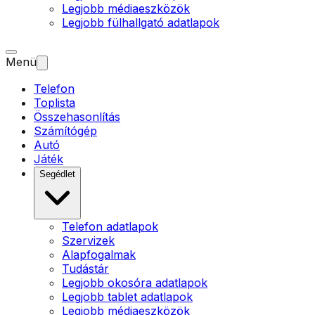
Legjobb médiaeszközök
Legjobb fülhallgató adatlapok
Menü
Telefon
Toplista
Összehasonlítás
Számítógép
Autó
Játék
Segédlet
Telefon adatlapok
Szervizek
Alapfogalmak
Tudástár
Legjobb okosóra adatlapok
Legjobb tablet adatlapok
Legjobb médiaeszközök