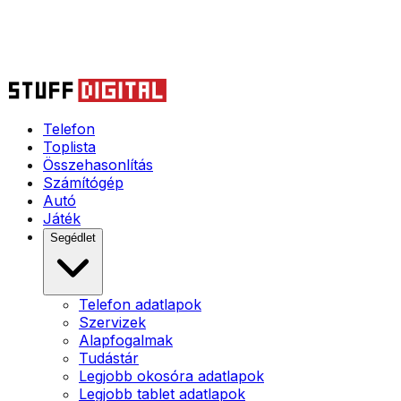
Telefon
Toplista
Összehasonlítás
Számítógép
Autó
Játék
Segédlet
Telefon adatlapok
Szervizek
Alapfogalmak
Tudástár
Legjobb okosóra adatlapok
Legjobb tablet adatlapok