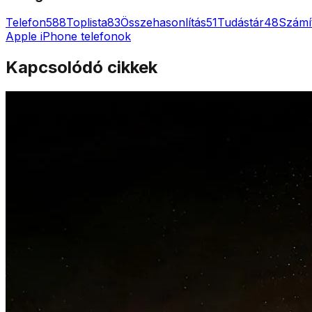
Telefon
588
Toplista
83
Összehasonlítás
51
Tudástár
48
Számí
Apple iPhone telefonok
Kapcsolódó cikkek