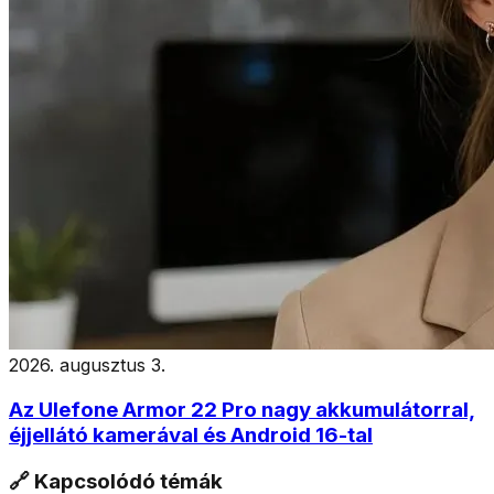
2026. augusztus 3.
Az Ulefone Armor 22 Pro nagy akkumulátorral,
éjjellátó kamerával és Android 16-tal
🔗 Kapcsolódó témák