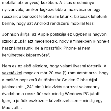
mobillal a(z enyves) kezében. A tiltás eredménye
nyilvánvaló, amikor legközelebb a mozivásznon egy
rosszarcú bűnözőt telefonálni látunk, biztosak lehetünk
benne, hogy azt Android rendszerű mobillal teszi.
Johnson állítja, az Apple politikája ez ügyben is nagyon
szigorú: „bár azt megengedik, hogy a filmekben iPhone-t
használhassunk, de a rosszfiúk iPhone-al nem
kerülhetnek képernyőre”.
Nem ez az első alkalom, hogy valami ilyesmi történik. A
vezetékkel
magazin már 20 éve (!) rámutatott arra, hogy
a méltán népszerű és többször Golden Globe díjjal
jutalmazott, „
24
” című televíziós sorozat valamennyi
évadában a rossz fiúknak mindig Windows PC jutott!
Igen, a jó fiúk eszköze – következetesen – mindig egy
Mac volt…