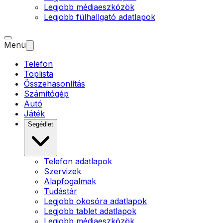
Legjobb médiaeszközök
Legjobb fülhallgató adatlapok
Menü
Telefon
Toplista
Összehasonlítás
Számítógép
Autó
Játék
Segédlet
Telefon adatlapok
Szervizek
Alapfogalmak
Tudástár
Legjobb okosóra adatlapok
Legjobb tablet adatlapok
Legjobb médiaeszközök