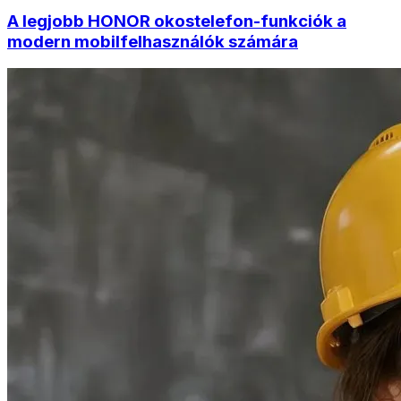
A legjobb HONOR okostelefon-funkciók a
modern mobilfelhasználók számára