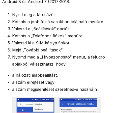
Android 8 és Android 7 (2017-2018)
Nyisd meg a tárcsázót
Kattints a jobb felső sarokban található menüre
Válaszd a
„Beállítások”
opciót
Kattints a
„Telefonos fiókok”
menüre
Válaszd ki a SIM kártya fiókot
Majd
„További beállítások”
Nyomd meg a
„Hívóazonosító”
menüt, a felugró
ablakból választhatsz, hogy:
a hálózati alapbeállítást,
a szám elrejtését vagy
a szám megjelenítését szeretnéd-e használni.