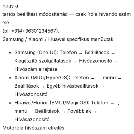
hogy a
tartós beállítást módosítanád — csak írd a hívandó szám
elé
(pl. *31#+36301234567).
Samsung / Xiaomi / Huawei specifikus menüutak
Samsung (One UI):
Telefon → Beállítások →
Kiegészítő szolgáltatások → Hívóazonosító →
Hívószám elrejtése
Xiaomi (MIUI/HyperOS):
Telefon → ⋮ menü →
Beállítások → Egyéb hívásbeállítások →
Hívóazonosító
Huawei/Honor (EMUI/MagicOS):
Telefon → ⋮
menü → Beállítások → Továbbiak →
Hívásazonosító
Motorola hívószám elrejtés