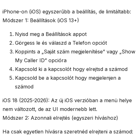
iPhone-on (iOS) egyszerűbb a beállítás, de
limitáltabb
:
Módszer 1: Beállítások (iOS 13+)
Nyisd meg a
Beállítások
appot
Görgess le és válaszd a
Telefon
opciót
Koppints a
„Saját szám megjelenítése”
vagy
„Show
My Caller ID”
opcióra
Kapcsold
ki
a kapcsolót hogy elrejtsd a számod
Kapcsold
be
a kapcsolót hogy megjelenjen a
számod
iOS 18 (2025-2026):
Az új iOS verzióban a menü helye
nem változott, de az UI modernebb lett.
Módszer 2: Azonnali elrejtés (egyszeri híváshoz)
Ha csak
egyetlen hívásra
szeretnéd elrejteni a számod: