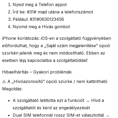
Nyisd meg a
Telefon
appot
Írd be:
#31#
majd utána a telefonszámot
Például:
#31#0630123456
Nyomd meg a
Hívás
gombot
iPhone korlátozás:
iOS-en a szolgáltató függvényében
előfordulhat, hogy a „Saját szám megjelenítése” opció
szürkén jelenik meg és nem módosítható. Ebben az
esetben lépj kapcsolatba a szolgáltatóddal!
Hibaelhárítás – Gyakori problémák
⚠️
A „
Hívóazonosító
” opció szürke / nem kattintható
Megoldás:
A szolgáltató letiltotta ezt a funkciót → Hívd a
szolgáltatót és kérd az engedélyezését
Dual SIM telefonnál rossz SIM-et választottál →