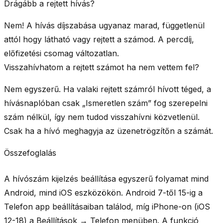
Drágább a rejtett hívás?
Nem!
A hívás díjszabása ugyanaz marad, függetlenül
attól hogy látható vagy rejtett a számod. A percdíj,
előfizetési csomag változatlan.
Visszahívhatom a rejtett számot ha nem vettem fel?
Nem egyszerű.
Ha valaki rejtett számról hívott téged, a
hívásnaplóban csak „Ismeretlen szám” fog szerepelni
szám nélkül, így nem tudod visszahívni közvetlenül.
Csak ha a hívó meghagyja az üzenetrögzítőn a számát.
Összefoglalás
A hívószám kijelzés beállítása egyszerű folyamat mind
Android, mind iOS eszközökön.
Android 7-től 15-ig
a
Telefon app beállításaiban találod, míg
iPhone-on
(iOS
12-18) a Beállítások → Telefon menüben. A funkció