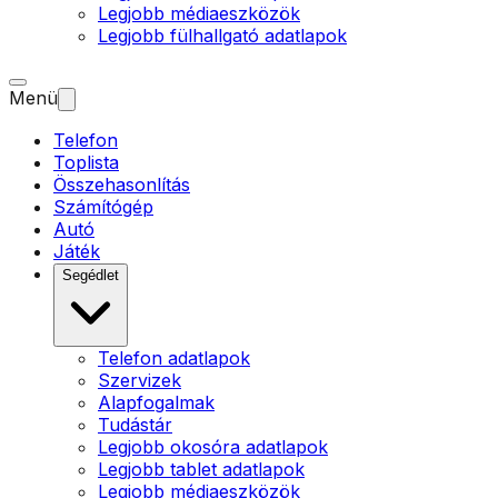
Legjobb médiaeszközök
Legjobb fülhallgató adatlapok
Menü
Telefon
Toplista
Összehasonlítás
Számítógép
Autó
Játék
Segédlet
Telefon adatlapok
Szervizek
Alapfogalmak
Tudástár
Legjobb okosóra adatlapok
Legjobb tablet adatlapok
Legjobb médiaeszközök