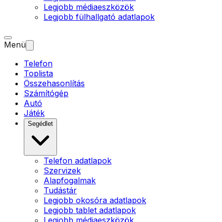
Legjobb médiaeszközök
Legjobb fülhallgató adatlapok
Menü
Telefon
Toplista
Összehasonlítás
Számítógép
Autó
Játék
Segédlet
Telefon adatlapok
Szervizek
Alapfogalmak
Tudástár
Legjobb okosóra adatlapok
Legjobb tablet adatlapok
Legjobb médiaeszközök