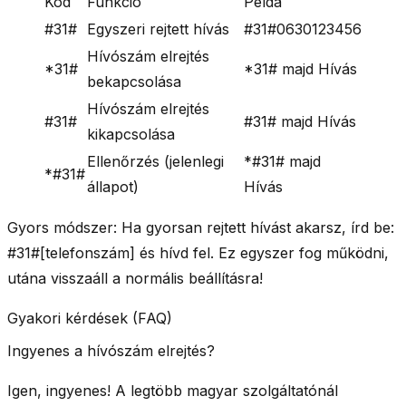
Kód
Funkció
Példa
#31#
Egyszeri rejtett hívás
#31#0630123456
Hívószám elrejtés
*31#
*31#
majd Hívás
bekapcsolása
Hívószám elrejtés
#31#
#31#
majd Hívás
kikapcsolása
Ellenőrzés (jelenlegi
*#31#
majd
*#31#
állapot)
Hívás
Gyors módszer:
Ha gyorsan rejtett hívást akarsz, írd be:
#31#[telefonszám]
és hívd fel. Ez egyszer fog működni,
utána visszaáll a normális beállításra!
Gyakori kérdések (FAQ)
Ingyenes a hívószám elrejtés?
Igen, ingyenes!
A legtöbb magyar szolgáltatónál