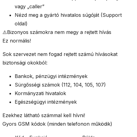
vagy „caller”
Nézd meg a gyártó hivatalos súgóját (Support
oldal)
⚠️
Bizonyos számokra nem megy a rejtett hívás
Ez normális!
Sok szervezet
nem fogad
rejtett számú hívásokat
biztonsági okokból:
Bankok, pénzügyi intézmények
Sürgősségi számok (112, 104, 105, 107)
Kormányzati hivatalok
Egészségügyi intézmények
Ezekhez
látható számmal
kell hívni!
Gyors GSM kódok (minden telefonon működik)