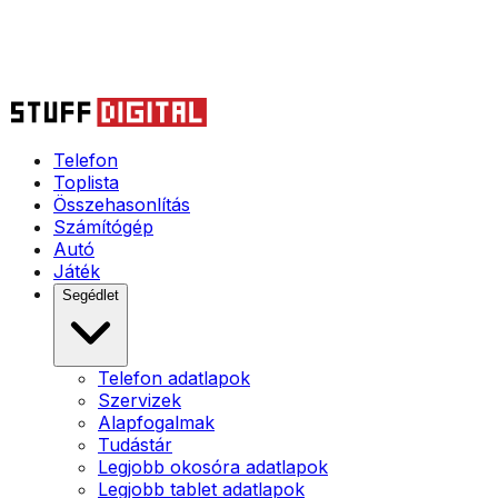
Telefon
Toplista
Összehasonlítás
Számítógép
Autó
Játék
Segédlet
Telefon adatlapok
Szervizek
Alapfogalmak
Tudástár
Legjobb okosóra adatlapok
Legjobb tablet adatlapok