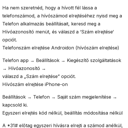
Ha nem szeretnéd, hogy a hívott fél lássa a
telefonszámod, a hívószámod elrejtéséhez nyisd meg a
Telefon alkalmazás
beállításait, keresd meg a
Hívóazonosító
menüt, és válaszd a ‘
Szám elrejtése
‘
opciót.
Telefonszám elrejtése Androidon (hívószám elrejtése)
Telefon app →
Beállítások
→
Kiegészítő szolgáltatások
→
Hívóazonosító
→
válaszd a „
Szám elrejtése
” opciót.
Hívószám elrejtése iPhone-on
Beállítások →
Telefon
→
Saját szám megjelenítése
→
kapcsold ki.
Egyszeri elrejtés kód nélkül, beállítás módosítása nélkül
A *31# előtag egyszeri hívásra elrejti a számod anélkül,