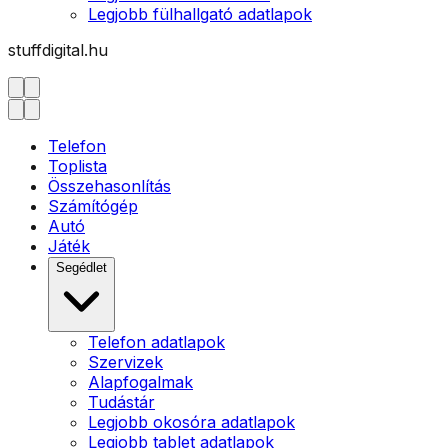
Legjobb fülhallgató adatlapok
stuffdigital.hu
Telefon
Toplista
Összehasonlítás
Számítógép
Autó
Játék
Segédlet
Telefon adatlapok
Szervizek
Alapfogalmak
Tudástár
Legjobb okosóra adatlapok
Legjobb tablet adatlapok