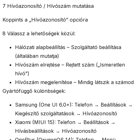
7 Hívóazonosító / Hívószám mutatása
Koppints a
„Hívóazonosító”
opcióra
8 Válassz a lehetőségek közül:
Hálózati alapbeállítás
– Szolgáltató beállítása
(általában mutatja)
Hívószám elrejtése
– Rejtett szám („Ismeretlen
hívó”)
Hívószám megjelenítése
– Mindig látszik a számod
Gyártófüggő különbségek:
Samsung (One UI 6.0+):
Telefon → Beállítások →
Kiegészítő szolgáltatások → Hívóazonosító
Xiaomi (MIUI 15):
Telefon → Beállítások →
Hívásbeállítások → Hívóazonosító
OnePlus (OxygenOS 14):
Telefon → Menü →