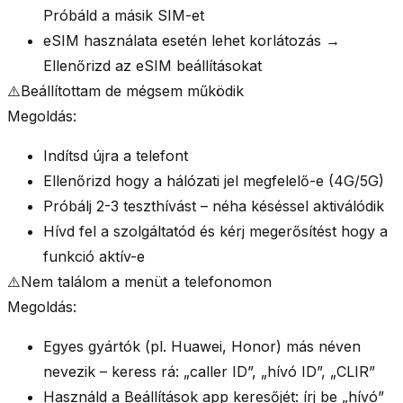
Próbáld a másik SIM-et
eSIM használata esetén lehet korlátozás →
Ellenőrizd az eSIM beállításokat
⚠️
Beállítottam de mégsem működik
Megoldás:
Indítsd újra a telefont
Ellenőrizd hogy a hálózati jel megfelelő-e (4G/5G)
Próbálj 2-3 teszthívást – néha késéssel aktiválódik
Hívd fel a szolgáltatód és kérj megerősítést hogy a
funkció aktív-e
⚠️
Nem találom a menüt a telefonomon
Megoldás:
Egyes gyártók (pl. Huawei, Honor) más néven
nevezik – keress rá: „caller ID”, „hívó ID”, „CLIR”
Használd a Beállítások app keresőjét: írj be „hívó”