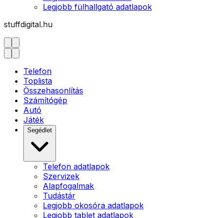
Legjobb fülhallgató adatlapok
stuffdigital.hu
Telefon
Toplista
Összehasonlítás
Számítógép
Autó
Játék
Segédlet
Telefon adatlapok
Szervizek
Alapfogalmak
Tudástár
Legjobb okosóra adatlapok
Legjobb tablet adatlapok