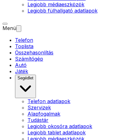
Legjobb médiaeszközök
Legjobb fülhallgató adatlapok
Menü
Telefon
Toplista
Összehasonlítás
Számítógép
Autó
Játék
Segédlet
Telefon adatlapok
Szervizek
Alapfogalmak
Tudástár
Legjobb okosóra adatlapok
Legjobb tablet adatlapok
Legjobb médiaeszközök