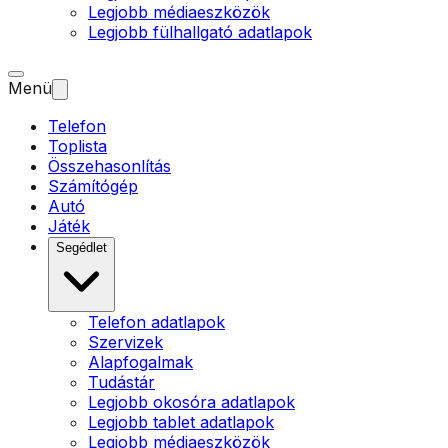
Legjobb médiaeszközök
Legjobb fülhallgató adatlapok
Menü
Telefon
Toplista
Összehasonlítás
Számítógép
Autó
Játék
Segédlet
Telefon adatlapok
Szervizek
Alapfogalmak
Tudástár
Legjobb okosóra adatlapok
Legjobb tablet adatlapok
Legjobb médiaeszközök