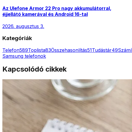
Az Ulefone Armor 22 Pro nagy akkumulátorral,
éjjellátó kamerával és Android 16-tal
2026. augusztus 3.
Kategóriák
Telefon
589
Toplista
83
Összehasonlítás
51
Tudástár
49
Számí
Samsung telefonok
Kapcsolódó cikkek