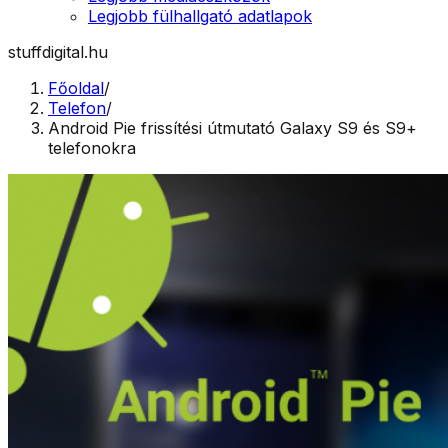
Legjobb fülhallgató adatlapok
stuffdigital.hu
Főoldal
/
Telefon
/
Android Pie frissítési útmutató Galaxy S9 és S9+
telefonokra