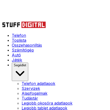
Telefon
Toplista
Összehasonlítás
Számítógép
Autó
Játék
Segédlet
Telefon adatlapok
Szervizek
Alapfogalmak
Tudástár
Legjobb okosóra adatlapok
Legjobb tablet adatlapok