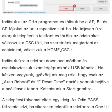
Indítsuk el az Odin programot és töltsük be a AP, BL és
CP fájlokat az un. respective slot-ba. Ha teljesen újra
akarjuk telepíteni a telefont és törölni az adatainkat
válasszuk a CSC fájlt, ha szeretnénk megtartani az
adatainkat, válasszuk a HOME_CSC-t.
Indítsuk újra a telefont download módban és
csatlakoztassuk számítógépünkhöz USB kábellel. Ha
készen vagyunk, győződjünk meg róla, hogy csak az
„
Auto Reboot
” és ”
F Reset Time
” opciók vannak bejölve
a beállítások tabon. Kattintsunk a Start gombra.
A telepítési folyamat eltart egy ideig. Az Odin PASS
feliratata jelzi, ha sikeresen települt a telefonra a One UI