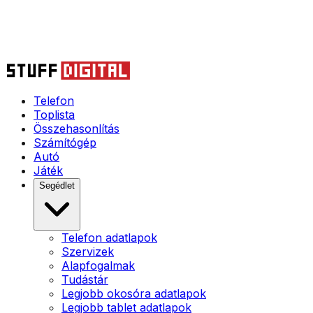
Telefon
Toplista
Összehasonlítás
Számítógép
Autó
Játék
Segédlet
Telefon adatlapok
Szervizek
Alapfogalmak
Tudástár
Legjobb okosóra adatlapok
Legjobb tablet adatlapok