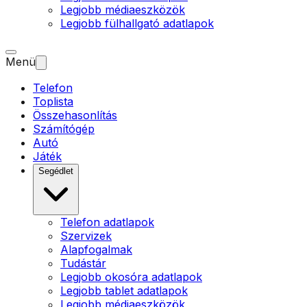
Legjobb médiaeszközök
Legjobb fülhallgató adatlapok
Menü
Telefon
Toplista
Összehasonlítás
Számítógép
Autó
Játék
Segédlet
Telefon adatlapok
Szervizek
Alapfogalmak
Tudástár
Legjobb okosóra adatlapok
Legjobb tablet adatlapok
Legjobb médiaeszközök