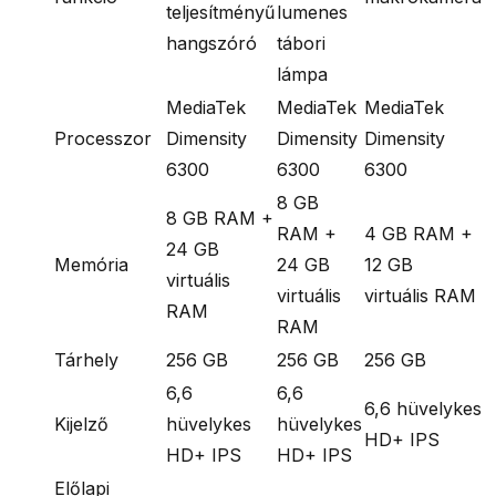
teljesítményű
lumenes
hangszóró
tábori
lámpa
MediaTek
MediaTek
MediaTek
Processzor
Dimensity
Dimensity
Dimensity
6300
6300
6300
8 GB
8 GB RAM +
RAM +
4 GB RAM +
24 GB
Memória
24 GB
12 GB
virtuális
virtuális
virtuális RAM
RAM
RAM
Tárhely
256 GB
256 GB
256 GB
6,6
6,6
6,6 hüvelykes
Kijelző
hüvelykes
hüvelykes
HD+ IPS
HD+ IPS
HD+ IPS
Előlapi