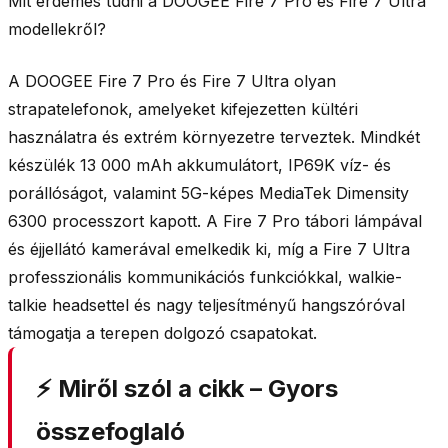
Mit érdemes tudni a DOOGEE Fire 7 Pro és Fire 7 Ultra
modellekről?
A DOOGEE Fire 7 Pro és Fire 7 Ultra olyan
strapatelefonok, amelyeket kifejezetten kültéri
használatra és extrém környezetre terveztek. Mindkét
készülék
13 000 mAh
akkumulátort,
IP69K víz- és
porállóságot
, valamint 5G-képes
MediaTek Dimensity
6300 processzort
kapott. A Fire 7 Pro
tábori lámpával
és
éjjellátó kamerával
emelkedik ki, míg a Fire 7 Ultra
professzionális kommunikációs funkciókkal,
walkie-
talkie headsettel
és nagy teljesítményű hangszóróval
támogatja a terepen dolgozó csapatokat.
⚡ Miről szól a cikk – Gyors
összefoglaló