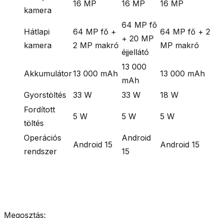
16 MP
16 MP
16 MP
kamera
64 MP fő
Hátlapi
64 MP fő +
64 MP fő + 2
+ 20 MP
kamera
2 MP makró
MP makró
éjjellátó
13 000
Akkumulátor
13 000 mAh
13 000 mAh
mAh
Gyorstöltés
33 W
33 W
18 W
Fordított
5 W
5 W
5 W
töltés
Operációs
Android
Android 15
Android 15
rendszer
15
Megosztás: