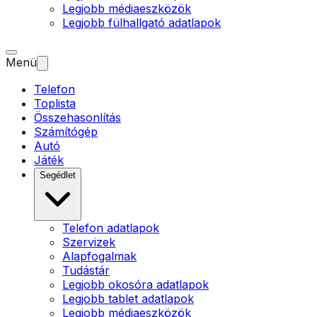
Legjobb médiaeszközök
Legjobb fülhallgató adatlapok
Menü
Telefon
Toplista
Összehasonlítás
Számítógép
Autó
Játék
Segédlet
Telefon adatlapok
Szervizek
Alapfogalmak
Tudástár
Legjobb okosóra adatlapok
Legjobb tablet adatlapok
Legjobb médiaeszközök