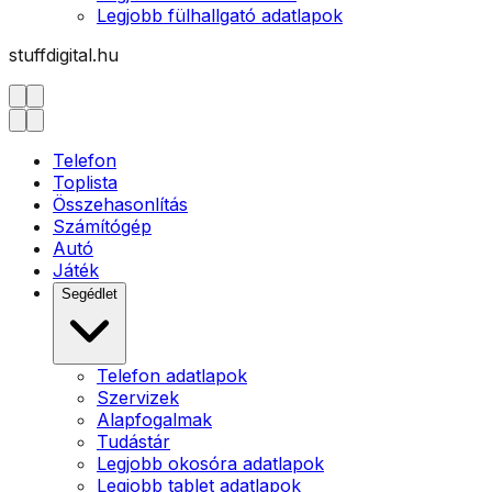
Legjobb fülhallgató adatlapok
stuffdigital.hu
Telefon
Toplista
Összehasonlítás
Számítógép
Autó
Játék
Segédlet
Telefon adatlapok
Szervizek
Alapfogalmak
Tudástár
Legjobb okosóra adatlapok
Legjobb tablet adatlapok