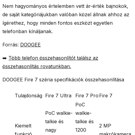
Nem hagyományos értelemben vett ár-érték bajnokok,
de saját kategóriájukban valóban közel állnak ahhoz az
ígérethez, hogy minden fontos eszközt egyetlen
telefonban kínáljanak.
Forrás:
DOOGEE
➡️
Több telefon összehasonlítót találsz az
összehasonlítás rovatunkban.
DOOGEE Fire 7 széria specifikációk összehasonlítása
Tulajdonság
Fire 7 Ultra
Fire 7 Pro
Fire 7
PoC
PoC walkie-
walkie-
talkie és
talkie és
Kiemelt
2 MP
nagy
1200
funkció
makrókamera