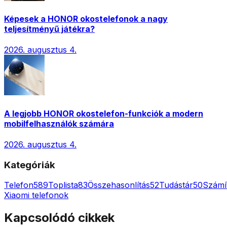
Képesek a HONOR okostelefonok a nagy
teljesítményű játékra?
2026. augusztus 4.
A legjobb HONOR okostelefon-funkciók a modern
mobilfelhasználók számára
2026. augusztus 4.
Kategóriák
Telefon
589
Toplista
83
Összehasonlítás
52
Tudástár
50
Számí
Xiaomi telefonok
Kapcsolódó cikkek