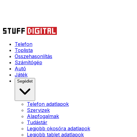
Telefon
Toplista
Összehasonlítás
Számítógép
Autó
Játék
Segédlet
Telefon adatlapok
Szervizek
Alapfogalmak
Tudástár
Legjobb okosóra adatlapok
Legjobb tablet adatlapok