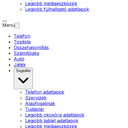
Legjobb médiaeszközök
Legjobb fülhallgató adatlapok
Menü
Telefon
Toplista
Összehasonlítás
Számítógép
Autó
Játék
Segédlet
Telefon adatlapok
Szervizek
Alapfogalmak
Tudástár
Legjobb okosóra adatlapok
Legjobb tablet adatlapok
Legjobb médiaeszközök