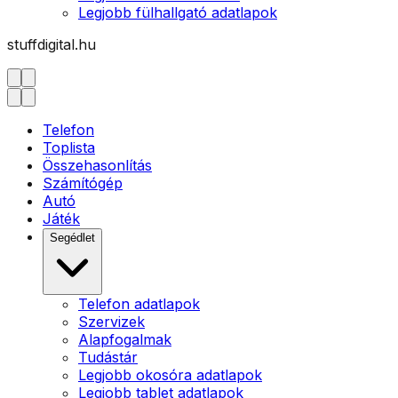
Legjobb fülhallgató adatlapok
stuffdigital.hu
Telefon
Toplista
Összehasonlítás
Számítógép
Autó
Játék
Segédlet
Telefon adatlapok
Szervizek
Alapfogalmak
Tudástár
Legjobb okosóra adatlapok
Legjobb tablet adatlapok