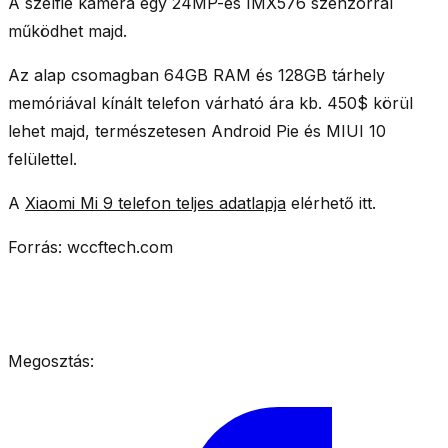
A szelfie kamera egy 24MP-es IMX576 szenzorral
működhet majd.
Az alap csomagban 64GB RAM és 128GB tárhely
memóriával kínált telefon várható ára kb. 450$ körül
lehet majd, természetesen Android Pie és MIUI 10
felülettel.
A
Xiaomi Mi 9 telefon teljes adatlapja
elérhető itt.
Forrás: wccftech.com
Megosztás: