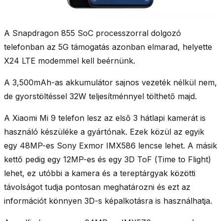
A Snapdragon 855 SoC processzorral dolgozó
telefonban az 5G támogatás azonban elmarad, helyette
X24 LTE modemmel kell beérnünk.
A 3,500mAh-as akkumulátor sajnos vezeték nélkül nem,
de gyorstöltéssel 32W teljesítménnyel tölthető majd.
A Xiaomi Mi 9 telefon lesz az első 3 hátlapi kamerát is
használó készüléke a gyártónak. Ezek közül az egyik
egy 48MP-es Sony Exmor IMX586 lencse lehet. A másik
kettő pedig egy 12MP-es és egy 3D ToF (
Time to Flight
)
lehet, ez utóbbi a kamera és a tereptárgyak közötti
távolságot tudja pontosan meghatározni és ezt az
információt könnyen 3D-s képalkotásra is használhatja.