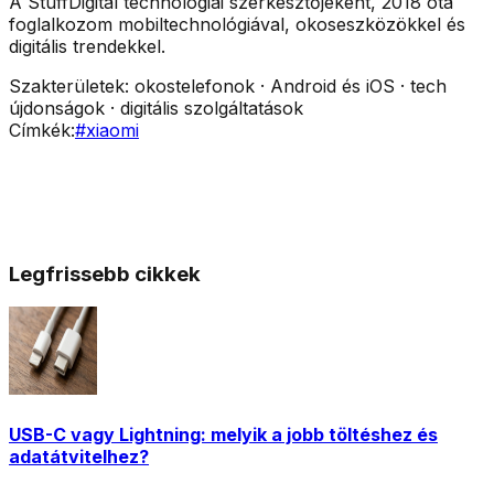
A StuffDigital technológiai szerkesztőjeként, 2018 óta
foglalkozom mobiltechnológiával, okoseszközökkel és
digitális trendekkel.
Szakterületek:
okostelefonok · Android és iOS · tech
újdonságok · digitális szolgáltatások
Címkék:
#
xiaomi
Legfrissebb cikkek
USB-C vagy Lightning: melyik a jobb töltéshez és
adatátvitelhez?