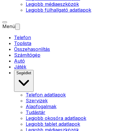
Legjobb médiaeszközök
Legjobb fülhallgató adatlapok
Menü
Telefon
Toplista
Összehasonlítás
Számítógép
Autó
Játék
Segédlet
Telefon adatlapok
Szervizek
Alapfogalmak
Tudástár
Legjobb okosóra adatlapok
Legjobb tablet adatlapok
Legjobb médiaeszközök