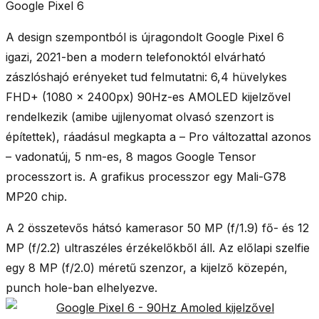
Google Pixel 6
A design szempontból is újragondolt Google Pixel 6
igazi, 2021-ben a modern telefonoktól elvárható
zászlóshajó erényeket tud felmutatni:
6,4 hüvelykes
FHD+
(1080 × 2400px)
90Hz-es AMOLED kijelzővel
rendelkezik (amibe ujjlenyomat olvasó szenzort is
építettek), ráadásul megkapta a – Pro változattal azonos
– vadonatúj, 5 nm-es, 8 magos
Google Tensor
processzort
is. A grafikus processzor egy Mali-G78
MP20 chip.
A 2 összetevős hátsó kamerasor
50 MP (f/1.9) fő- és 12
MP (f/2.2) ultraszéles
érzékelőkből áll. Az
előlapi szelfie
egy 8 MP
(f/2.0) méretű szenzor, a kijelző közepén,
punch hole-ban elhelyezve.