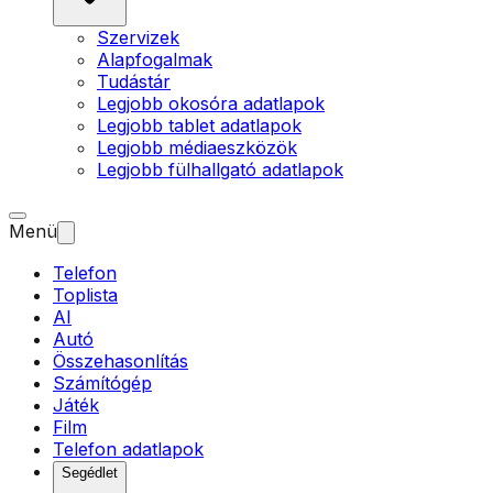
Szervizek
Alapfogalmak
Tudástár
Legjobb okosóra adatlapok
Legjobb tablet adatlapok
Legjobb médiaeszközök
Legjobb fülhallgató adatlapok
Menü
Telefon
Toplista
AI
Autó
Összehasonlítás
Számítógép
Játék
Film
Telefon adatlapok
Segédlet