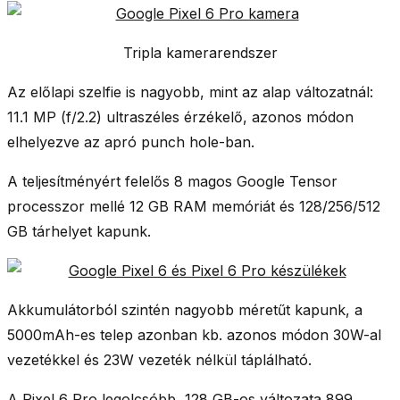
Tripla kamerarendszer
Az előlapi szelfie is nagyobb, mint az alap változatnál:
11.1 MP (f/2.2) ultraszéles
érzékelő, azonos módon
elhelyezve az apró punch hole-ban.
A teljesítményért felelős 8 magos
Google Tensor
processzor
mellé
12 GB RAM
memóriát és
128/256/512
GB tárhelyet
kapunk.
Akkumulátorból szintén nagyobb méretűt kapunk, a
5000mAh
-es telep azonban kb. azonos módon
30W-al
vezetékkel és 23W vezeték nélkül
táplálható.
A
Pixel 6 Pro legolcsóbb, 128 GB
-os változata
899