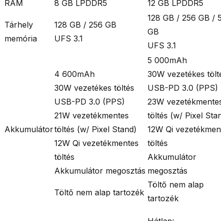
RAM
8 GB LPDDR5
12 GB LPDDR5
128 GB / 256 GB / 
Tárhely
128 GB / 256 GB
GB
memória
UFS 3.1
UFS 3.1
5 000mAh
4 600mAh
30W vezetékes tölt
30W vezetékes töltés
USB-PD 3.0 (PPS)
USB-PD 3.0 (PPS)
23W vezetékmente
21W vezetékmentes
töltés (w/ Pixel Sta
Akkumulátor
töltés (w/ Pixel Stand)
12W Qi vezetékmen
12W Qi vezetékmentes
töltés
töltés
Akkumulátor
Akkumulátor megosztás
megosztás
Töltő nem alap
Töltő nem alap tartozék
tartozék