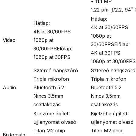
•
11.1 MP
1.22 μm, ƒ/2.2, 94˚
Hátlap:
Hátlap:
4K at 30/60FPS
4K at 30/60FPS
1080p at
Video
1080p at
30/60FPSElőlap:
30/60FPSElőlap:
4K at 30FPS
1080p at 30FPS
1080p at 30/60FPS
Sztereó hangszóró
Sztereó hangszóró
Tripla mikrofon
Tripla mikrofon
Audio
Bluetooth 5.2
Bluetooth 5.2
Nincs 3.5mm
Nincs 3.5mm
csatlakozás
csatlakozás
Kijelzőbe épített
Kijelzőbe épített
ujjlenyomat olvasó
ujjlenyomat olvasó
Titan M2 chip
Titan M2 chip
Biztonság