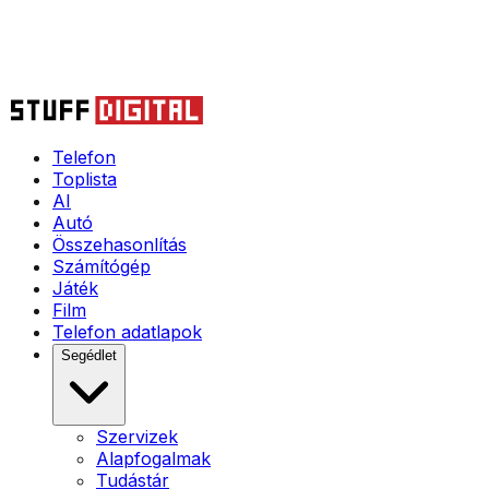
Telefon
Toplista
AI
Autó
Összehasonlítás
Számítógép
Játék
Film
Telefon adatlapok
Segédlet
Szervizek
Alapfogalmak
Tudástár