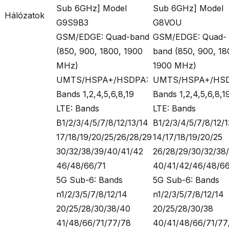
Sub 6GHz] Model
Sub 6GHz] Model
Hálózatok
G9S9B3
G8VOU
GSM/EDGE: Quad-band
GSM/EDGE: Quad-
(850, 900, 1800, 1900
band (850, 900, 18
MHz)
1900 MHz)
UMTS/HSPA+/HSDPA:
UMTS/HSPA+/HSD
Bands 1,2,4,5,6,8,19
Bands 1,2,4,5,6,8,1
LTE: Bands
LTE: Bands
B1/2/3/4/5/7/8/12/13/14
B1/2/3/4/5/7/8/12/1
17/18/19/20/25/26/28/29
14/17/18/19/20/25
30/32/38/39/40/41/42
26/28/29/30/32/38
46/48/66/71
40/41/42/46/48/66
5G Sub-6: Bands
5G Sub-6: Bands
n1/2/3/5/7/8/12/14
n1/2/3/5/7/8/12/14
20/25/28/30/38/40
20/25/28/30/38
41/48/66/71/77/78
40/41/48/66/71/77