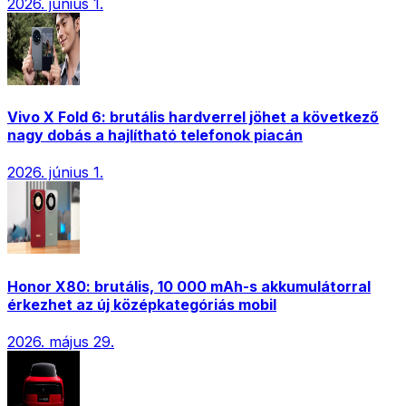
2026. június 1.
Vivo X Fold 6: brutális hardverrel jöhet a következő
nagy dobás a hajlítható telefonok piacán
2026. június 1.
Honor X80: brutális, 10 000 mAh-s akkumulátorral
érkezhet az új középkategóriás mobil
2026. május 29.