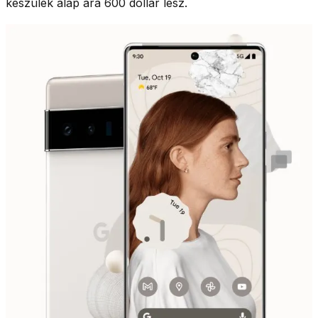
készülék alap ára
600 dollár
lesz.