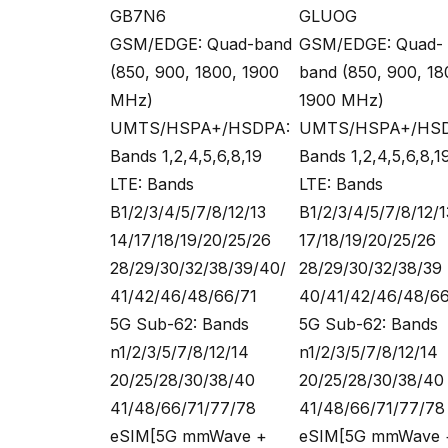
GB7N6
GLUOG
GSM/EDGE: Quad-band
GSM/EDGE: Quad-
(850, 900, 1800, 1900
band (850, 900, 18
MHz)
1900 MHz)
UMTS/HSPA+/HSDPA:
UMTS/HSPA+/HSD
Bands 1,2,4,5,6,8,19
Bands 1,2,4,5,6,8,1
LTE: Bands
LTE: Bands
B1/2/3/4/5/7/8/12/13
B1/2/3/4/5/7/8/12/1
14/17/18/19/20/25/26
17/18/19/20/25/26
28/29/30/32/38/39/40/
28/29/30/32/38/39
41/42/46/48/66/71
40/41/42/46/48/66
5G Sub-62: Bands
5G Sub-62: Bands
n1/2/3/5/7/8/12/14
n1/2/3/5/7/8/12/14
20/25/28/30/38/40
20/25/28/30/38/40
41/48/66/71/77/78
41/48/66/71/77/78
eSIM[5G mmWave +
eSIM[5G mmWave 