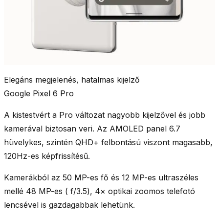
Elegáns megjelenés, hatalmas kijelző
Google Pixel 6 Pro
A kistestvért a Pro változat nagyobb kijelzővel és jobb
kamerával biztosan veri. Az
AMOLED panel 6.7
hüvelykes,
szintén
QHD+ felbontású
viszont magasabb,
120Hz-es képfrissítésű
.
Kamerákból az
50 MP
-es fő és
12 MP
-es ultraszéles
mellé
48 MP-es ( f/3.5), 4× optikai zoomos telefotó
lencsével is gazdagabbak lehetünk.