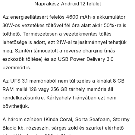
Naprakész Android 12 felület
Az energiaellátásért felelős
4600 mAh-s akkumulátor
30W-os vezetékes töltőve
l fél óra alatt akár 50%-ra is
tölthető. Természetesen a
vezetékmentes töltés
lehetősége is adott
, ezt 21W-al teljesítménnyel tehetjük
meg. Szintén támogatott a
reverse charging
(más
eszközök töltése) és az
USB Power Delivery 3.0
üzemmód is.
Az
UFS 3.1
memóriából nem túl széles a kínálat
8 GB
RAM mellé 128 vagy 256 GB tárhely
memória áll
rendelkezésünkre. Kártyahely hiányában ezt nem
bővíthetjük.
A
három színben
(Kinda Coral, Sorta Seafoam, Stormy
Black: kb. rózsaszín, sárgás zöld és szürke) elérhető