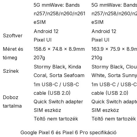
5G mmWave: Bands
5G mmWave: Band
n257/n258/n260/n261
n257/n258/n260/n
eSIM
eSIM
Android 12
Android 12
Szoftver
Pixel UI
Pixel UI
Méret és
158.6 × 74.8 × 8.9mm
163.9 × 75.9 × 8.
tömeg
207g
210g
Stormy Black, Kinda
Stormy Black, Clo
Színek
Coral, Sorta Seafoam
White, Sorta Sunn
1m USB-C / USB-C
1m USB-C / USB-C
cable (USB 2.0)
cable (USB 2.0)
Doboz
Quick Switch adapter
Quick Switch adapt
tartalma
SIM eszköz
SIM eszköz
Töltő nem tartozék
Töltő nem tartozék
Google Pixel 6 és Pixel 6 Pro specifikáció