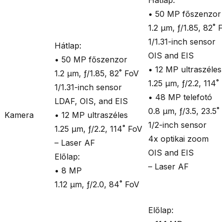
Hátlap:
•
50 MP főszenzor
1.2 μm, ƒ/1.85, 82˚ 
1/1.31-inch sensor
Hátlap:
OIS and EIS
•
50 MP főszenzor
•
12 MP ultraszéles
1.2 μm, ƒ/1.85, 82˚ FoV
1.25 μm, ƒ/2.2, 114˚
1/1.31-inch sensor
•
48 MP telefotó
LDAF, OIS, and EIS
0.8 μm, ƒ/3.5, 23.5˚
Kamera
•
12 MP ultraszéles
1/2-inch sensor
1.25 μm, ƒ/2.2, 114˚ FoV
4x optikai zoom
– Laser AF
OIS and EIS
Előlap:
– Laser AF
•
8 MP
1.12 μm, ƒ/2.0, 84˚ FoV
Előlap: