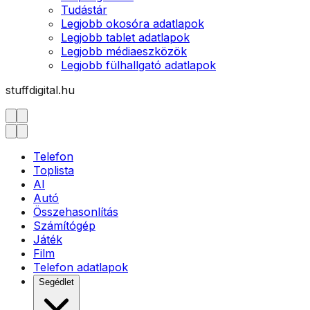
Tudástár
Legjobb okosóra adatlapok
Legjobb tablet adatlapok
Legjobb médiaeszközök
Legjobb fülhallgató adatlapok
stuffdigital.hu
Telefon
Toplista
AI
Autó
Összehasonlítás
Számítógép
Játék
Film
Telefon adatlapok
Segédlet