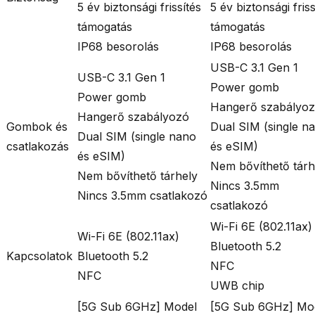
5 év biztonsági frissítés
5 év biztonsági friss
támogatás
támogatás
IP68 besorolás
IP68 besorolás
USB-C 3.1 Gen 1
USB-C 3.1 Gen 1
Power gomb
Power gomb
Hangerő szabályo
Hangerő szabályozó
Gombok és
Dual SIM (single n
Dual SIM (single nano
csatlakozás
és eSIM)
és eSIM)
Nem bővíthető tárh
Nem bővíthető tárhely
Nincs 3.5mm
Nincs 3.5mm csatlakozó
csatlakozó
Wi-Fi 6E (802.11ax)
Wi-Fi 6E (802.11ax)
Bluetooth 5.2
Kapcsolatok
Bluetooth 5.2
NFC
NFC
UWB chip
[5G Sub 6GHz] Model
[5G Sub 6GHz] Mo