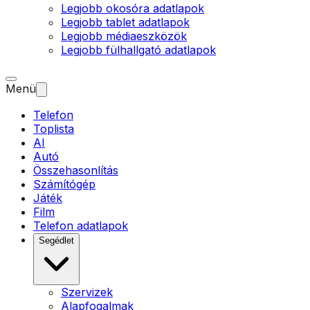
Legjobb okosóra adatlapok
Legjobb tablet adatlapok
Legjobb médiaeszközök
Legjobb fülhallgató adatlapok
Menü
Telefon
Toplista
AI
Autó
Összehasonlítás
Számítógép
Játék
Film
Telefon adatlapok
Segédlet
Szervizek
Alapfogalmak