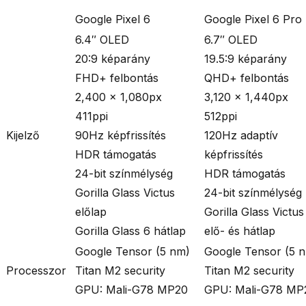
Google Pixel 6
Google Pixel 6 Pro
6.4″ OLED
6.7″ OLED
20:9 képarány
19.5:9 képarány
FHD+ felbontás
QHD+ felbontás
2,400 × 1,080px
3,120 × 1,440px
411ppi
512ppi
Kijelző
90Hz képfrissítés
120Hz adaptív
HDR támogatás
képfrissítés
24-bit színmélység
HDR támogatás
Gorilla Glass Victus
24-bit színmélység
előlap
Gorilla Glass Victus
Gorilla Glass 6 hátlap
elő- és hátlap
Google Tensor (5 nm)
Google Tensor (5 
Processzor
Titan M2 security
Titan M2 security
GPU: Mali-G78 MP20
GPU: Mali-G78 MP