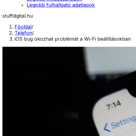
Legjobb fülhallgató adatlapok
stuffdigital.hu
Főoldal
/
Telefon
/
iOS bug okozhat problémát a Wi-Fi beállításokban