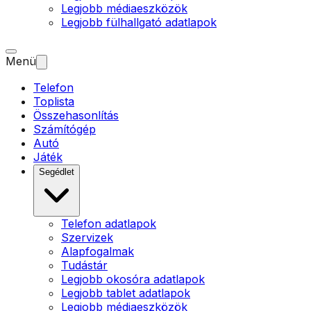
Legjobb médiaeszközök
Legjobb fülhallgató adatlapok
Menü
Telefon
Toplista
Összehasonlítás
Számítógép
Autó
Játék
Segédlet
Telefon adatlapok
Szervizek
Alapfogalmak
Tudástár
Legjobb okosóra adatlapok
Legjobb tablet adatlapok
Legjobb médiaeszközök