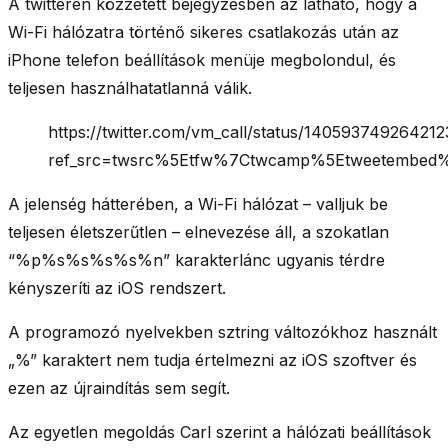
A twitteren közzétett bejegyzésben az látható, hogy a
Wi-Fi hálózatra történő sikeres csatlakozás után
az
iPhone telefon beállítások menüje megbolondul
, és
teljesen használhatatlanná válik.
https://twitter.com/vm_call/status/14059374926421
ref_src=twsrc%5Etfw%7Ctwcamp%5Etweetembed%7
A jelenség hátterében, a Wi-Fi hálózat – valljuk be
teljesen életszerűtlen – elnevezése áll, a szokatlan
“%p%s%s%s%s%n” karakterlánc ugyanis
térdre
kényszeríti az iOS rendszert
.
A programozó nyelvekben sztring változókhoz használt
„%” karaktert nem tudja értelmezni az iOS szoftver és
ezen az újraindítás sem segít.
Az egyetlen megoldás Carl szerint a hálózati beállítások