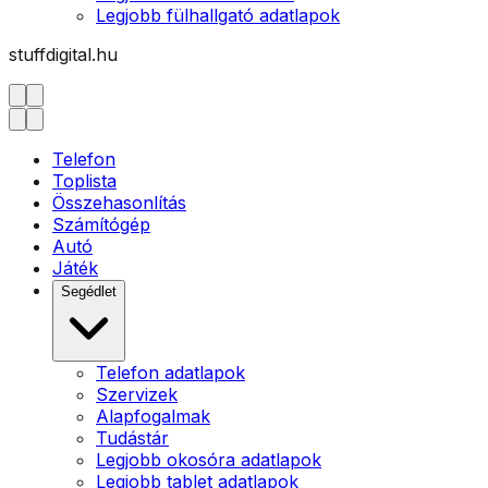
Legjobb fülhallgató adatlapok
stuffdigital.hu
Telefon
Toplista
Összehasonlítás
Számítógép
Autó
Játék
Segédlet
Telefon adatlapok
Szervizek
Alapfogalmak
Tudástár
Legjobb okosóra adatlapok
Legjobb tablet adatlapok