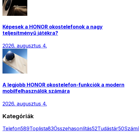
Képesek a HONOR okostelefonok a nagy
teljesítményű játékra?
2026. augusztus 4.
A legjobb HONOR okostelefon-funkciók a modern
mobilfelhasználók számára
2026. augusztus 4.
Kategóriák
Telefon
589
Toplista
83
Összehasonlítás
52
Tudástár
50
Számí