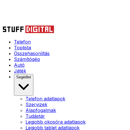
Telefon
Toplista
Összehasonlítás
Számítógép
Autó
Játék
Segédlet
Telefon adatlapok
Szervizek
Alapfogalmak
Tudástár
Legjobb okosóra adatlapok
Legjobb tablet adatlapok