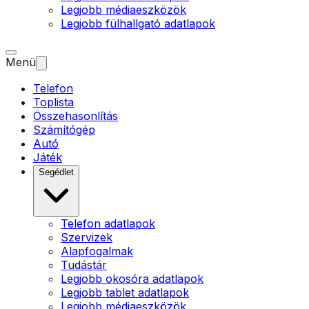
Legjobb médiaeszközök
Legjobb fülhallgató adatlapok
Menü
Telefon
Toplista
Összehasonlítás
Számítógép
Autó
Játék
Segédlet
Telefon adatlapok
Szervizek
Alapfogalmak
Tudástár
Legjobb okosóra adatlapok
Legjobb tablet adatlapok
Legjobb médiaeszközök