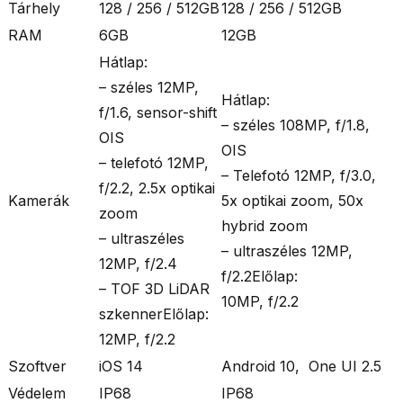
Tárhely
128 / 256 / 512GB
128 / 256 / 512GB
RAM
6GB
12GB
Hátlap:
– széles 12MP,
Hátlap:
f/1.6, sensor-shift
– széles 108MP, f/1.8,
OIS
OIS
– telefotó 12MP,
– Telefotó 12MP, f/3.0,
f/2.2, 2.5x optikai
Kamerák
5x optikai zoom, 50x
zoom
hybrid zoom
– ultraszéles
– ultraszéles 12MP,
12MP, f/2.4
f/2.2Előlap:
– TOF 3D LiDAR
10MP, f/2.2
szkennerElőlap:
12MP, f/2.2
Szoftver
iOS 14
Android 10, One UI 2.5
Védelem
IP68
IP68