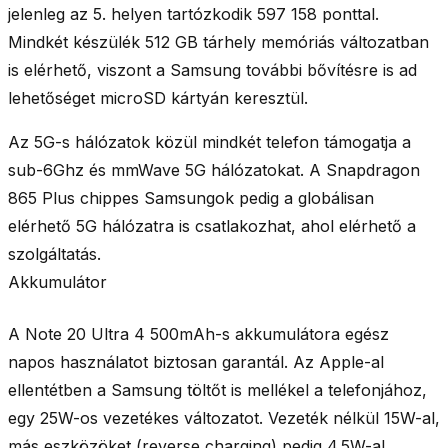
jelenleg az 5. helyen tartózkodik
597 158 ponttal
.
Mindkét készülék
512 GB tárhely
memóriás változatban
is elérhető, viszont a Samsung további bővítésre is ad
lehetőséget microSD kártyán keresztül.
Az 5G-s hálózatok közül mindkét telefon támogatja a
sub-6Ghz
és
mmWave 5G
hálózatokat. A Snapdragon
865 Plus chippes Samsungok pedig a globálisan
elérhető 5G hálózatra is csatlakozhat, ahol elérhető a
szolgáltatás.
Akkumulátor
A Note 20 Ultra
4 500mAh
-s akkumulátora egész
napos használatot biztosan garantál. Az Apple-al
ellentétben a Samsung töltőt is mellékel a telefonjához,
egy
25W
-os vezetékes változatot. Vezeték nélkül
15W
-al,
más eszközöket (reverse charging) pedig
4.5W
-al