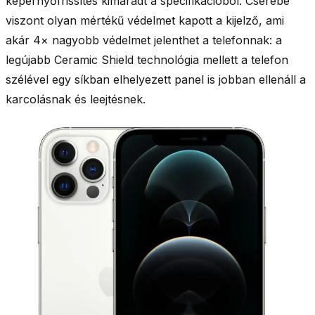
képernyőfrissítés kimaradt a specifikációból. Cserébe
viszont olyan mértékű védelmet kapott a kijelző, ami
akár 4× nagyobb védelmet jelenthet a telefonnak: a
legújabb
Ceramic Shield
technológia mellett a telefon
szélével egy síkban elhelyezett panel is jobban ellenáll a
karcolásnak és leejtésnek.