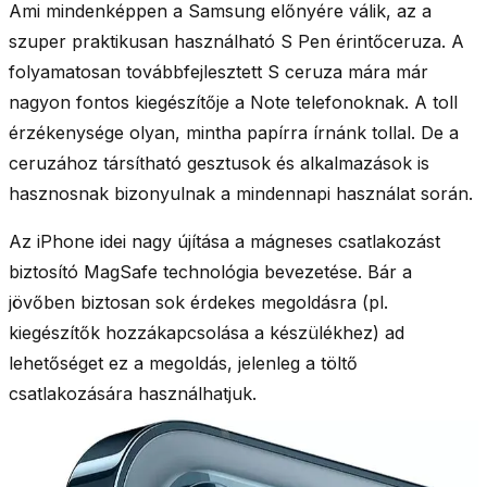
Ami mindenképpen a Samsung előnyére válik, az a
szuper praktikusan használható
S Pen érintőceruza
. A
folyamatosan továbbfejlesztett S ceruza mára már
nagyon fontos kiegészítője a Note telefonoknak. A toll
érzékenysége olyan, mintha papírra írnánk tollal. De a
ceruzához társítható gesztusok és alkalmazások is
hasznosnak bizonyulnak a mindennapi használat során.
Az iPhone idei nagy újítása a
mágneses csatlakozást
biztosító MagSafe
technológia bevezetése. Bár a
jövőben biztosan sok érdekes megoldásra (pl.
kiegészítők hozzákapcsolása a készülékhez) ad
lehetőséget ez a megoldás, jelenleg a töltő
csatlakozására használhatjuk.