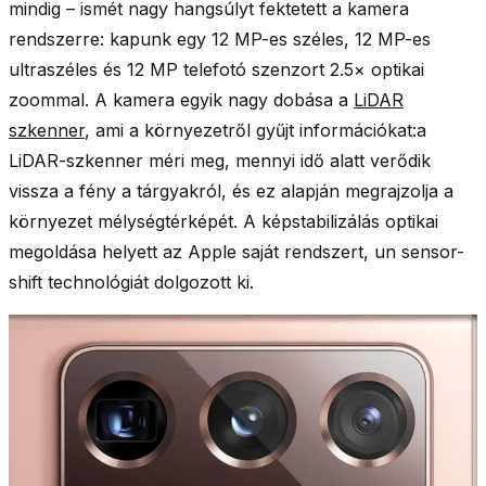
mindig – ismét nagy hangsúlyt fektetett a kamera
rendszerre: kapunk egy
12 MP-es széles, 12 MP-es
ultraszéles és 12 MP telefotó szenzort
2.5× optikai
zoommal. A kamera egyik nagy dobása a
LiDAR
szkenner
, ami a környezetről gyűjt információkat:a
LiDAR-szkenner méri meg, mennyi idő alatt verődik
vissza a fény a tárgyakról, és ez alapján megrajzolja a
környezet mélységtérképét. A képstabilizálás optikai
megoldása helyett az Apple saját rendszert, un
sensor-
shift
technológiát dolgozott ki.