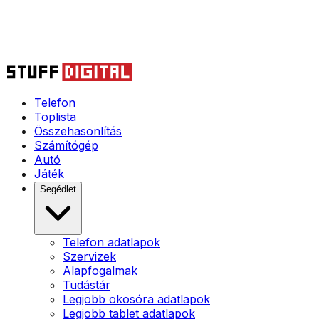
Telefon
Toplista
Összehasonlítás
Számítógép
Autó
Játék
Segédlet
Telefon adatlapok
Szervizek
Alapfogalmak
Tudástár
Legjobb okosóra adatlapok
Legjobb tablet adatlapok