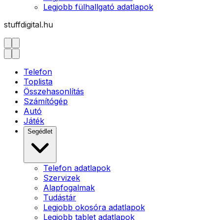
Legjobb fülhallgató adatlapok
stuffdigital.hu
Telefon
Toplista
Összehasonlítás
Számítógép
Autó
Játék
Segédlet
Telefon adatlapok
Szervizek
Alapfogalmak
Tudástár
Legjobb okosóra adatlapok
Legjobb tablet adatlapok