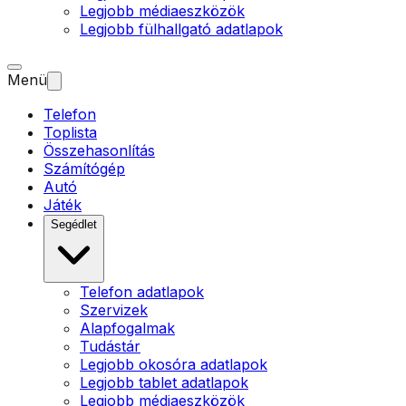
Legjobb médiaeszközök
Legjobb fülhallgató adatlapok
Menü
Telefon
Toplista
Összehasonlítás
Számítógép
Autó
Játék
Segédlet
Telefon adatlapok
Szervizek
Alapfogalmak
Tudástár
Legjobb okosóra adatlapok
Legjobb tablet adatlapok
Legjobb médiaeszközök