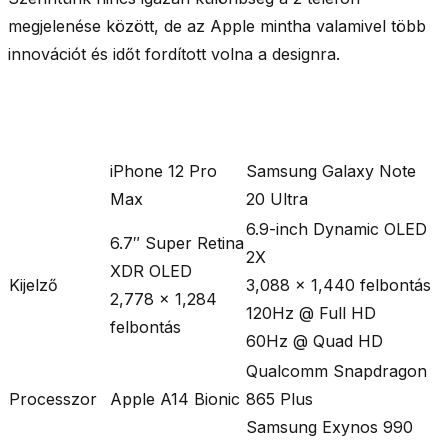
megjelenése között, de az Apple mintha valamivel több
innovációt és időt fordított volna a designra.
iPhone 12 Pro
Samsung Galaxy Note
Max
20 Ultra
6.9-inch Dynamic OLED
6.7″ Super Retina
2X
XDR OLED
Kijelző
3,088 × 1,440 felbontás
2,778 × 1,284
120Hz @ Full HD
felbontás
60Hz @ Quad HD
Qualcomm Snapdragon
Processzor
Apple A14 Bionic
865 Plus
Samsung Exynos 990