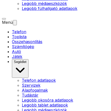
Legjobb médiaeszközök
Legjobb fülhallgató adatlapok
Menü
Telefon
Toplista
Összehasonlítás
Számítógép
Autó
Játék
Segédlet
Telefon adatlapok
Szervizek
Alapfogalmak
Tudástár
Legjobb okosóra adatlapok
Legjobb tablet adatlapok
Legjobb médiaeszközök