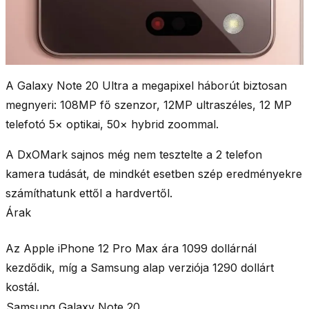
A Galaxy Note 20 Ultra a megapixel háborút biztosan
megnyeri:
108MP fő szenzor, 12MP ultraszéles, 12 MP
telefotó
5× optikai, 50× hybrid zoommal.
A DxOMark sajnos még nem tesztelte a 2 telefon
kamera tudását, de mindkét esetben szép eredményekre
számíthatunk ettől a hardvertől.
Árak
Az Apple iPhone 12 Pro Max ára
1099 dollárnál
kezdődik, míg a Samsung alap verziója
1290 dollárt
kostál.
Samsung Galaxy Note 20