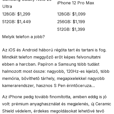
iPhone 12 Pro Max
Ultra
128GB: $1,299
128GB: $1,099
512GB: $1,449
256GB: $1,199
512GB: $1,399
Melyik telefon a jobb?
Az iOS és Android háború régóta tart és tartani is fog.
Mindkét telefon meggyőző erőt képes felvonultatni
ebben a harcban. Papíron a Samsung több tudást
halmozott most össze: nagyobb, 120Hz-es kijelző, több
memória, bővíthető tárhely, megapixelekkel nagyobb
kamerarendszer, hasznos S Pen érintőceruza…
Az iPhone pedig tovább finomította, amiben eddig is jó
volt: prémium anyaghasználat és megjelenés, új Ceramic
Shield védelem, érdekes megoldásokat lehetővé tevő