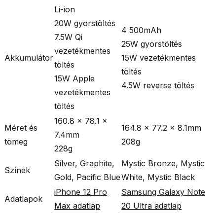
Li-ion
20W gyorstöltés
4 500mAh
7.5W Qi
25W gyorstöltés
vezetékmentes
Akkumulátor
15W vezetékmentes
töltés
töltés
15W Apple
4.5W reverse töltés
vezetékmentes
töltés
160.8 × 78.1 ×
Méret és
164.8 × 77.2 × 8.1mm
7.4mm
tömeg
208g
228g
Silver, Graphite,
Mystic Bronze, Mystic
Színek
Gold, Pacific Blue
White, Mystic Black
iPhone 12 Pro
Samsung Galaxy Note
Adatlapok
Max adatlap
20 Ultra adatlap