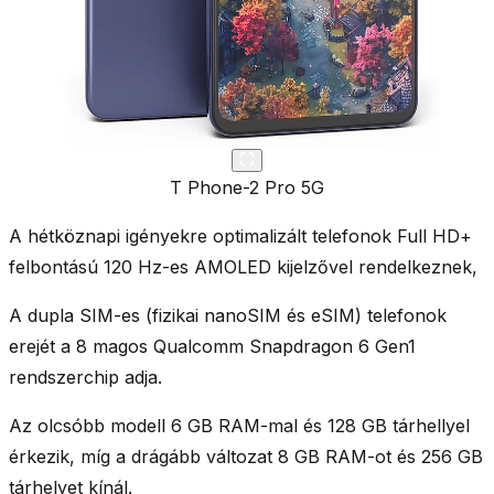
T Phone-2 Pro 5G
A hétköznapi igényekre optimalizált telefonok
Full HD+
felbontású 120 Hz-es AMOLED kijelzővel
rendelkeznek,
A
dupla SIM
-es (fizikai nanoSIM és eSIM) telefonok
erejét a 8 magos
Qualcomm Snapdragon 6 Gen1
rendszerchip
adja.
Az
olcsóbb modell 6 GB RAM-mal és 128 GB
tárhellyel
érkezik, míg a
drágább változat 8 GB RAM-ot és 256 GB
tárhelyet kínál.