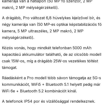
kamerája van
a hátlapon (50 MP fő szenzor, 2 MP
makró, 2 MP mélységérzékelő).
A
drágább, Pro változat 6,8 hüvelykes kijelzővel
bír, és
négy kamerája
van (50 MP-es optikai képstabilizációs fő
kamera, 5 MP ultraszéles, 2 MP makró, 2 MP
mélységérzékelő).
Közös vonás, hogy
mindkét telefonban 5000 mAh
kapacitású akkumulátor található, de
az olcsóbb modell
csak 15W-o
s, míg
a drágább 25W-os vezetékes töltést
támogat.
Ráadásként
a Pro modell több sávon támogatja az 5G-s
kommunikációt
, WiFi5 + Bluetooth 5.1 helyett pedig
már
WiFi 6e + Bluetooth 5.2 kombinációt
kínál.
A telefonok
IP54 por és vízállósággal
rendelkeznek.