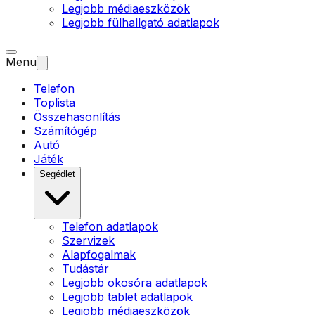
Legjobb médiaeszközök
Legjobb fülhallgató adatlapok
Menü
Telefon
Toplista
Összehasonlítás
Számítógép
Autó
Játék
Segédlet
Telefon adatlapok
Szervizek
Alapfogalmak
Tudástár
Legjobb okosóra adatlapok
Legjobb tablet adatlapok
Legjobb médiaeszközök