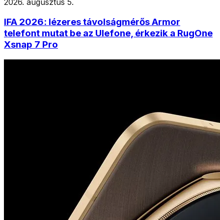
2026. augusztus 5.
IFA 2026: lézeres távolságmérős Armor
telefont mutat be az Ulefone, érkezik a RugOne
Xsnap 7 Pro