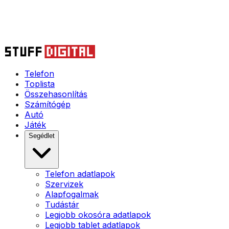
Telefon
Toplista
Összehasonlítás
Számítógép
Autó
Játék
Segédlet
Telefon adatlapok
Szervizek
Alapfogalmak
Tudástár
Legjobb okosóra adatlapok
Legjobb tablet adatlapok