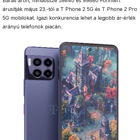
Baráti áron, mindössze 59840 és 99880 Forintért
árusítják május 23.-tól a T Phone 2 5G és T Phone 2 Pro
5G mobilokat. Igazi konkurencia lehet a legjobb ár-érték
arányú telefonok piacán.