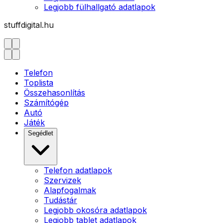
Legjobb fülhallgató adatlapok
stuffdigital.hu
Telefon
Toplista
Összehasonlítás
Számítógép
Autó
Játék
Segédlet
Telefon adatlapok
Szervizek
Alapfogalmak
Tudástár
Legjobb okosóra adatlapok
Legjobb tablet adatlapok