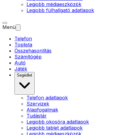
Legjobb médiaeszközök
Legjobb fülhallgató adatlapok
Menü
Telefon
Toplista
Összehasonlítás
Számítógép
Autó
Játék
Segédlet
Telefon adatlapok
Szervizek
Alapfogalmak
Tudástár
Legjobb okosóra adatlapok
Legjobb tablet adatlapok
Legjobb médiaeszközök