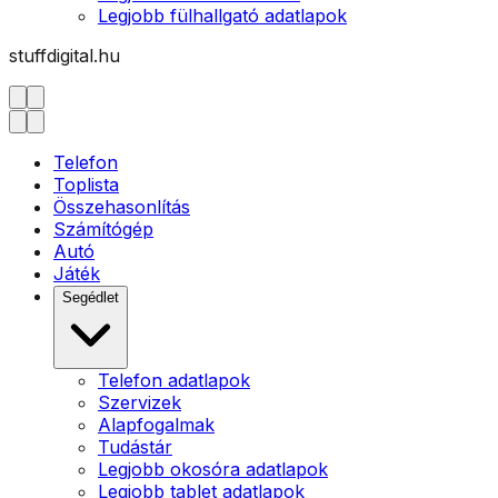
Legjobb fülhallgató adatlapok
stuffdigital.hu
Telefon
Toplista
Összehasonlítás
Számítógép
Autó
Játék
Segédlet
Telefon adatlapok
Szervizek
Alapfogalmak
Tudástár
Legjobb okosóra adatlapok
Legjobb tablet adatlapok