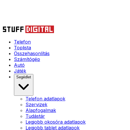
Telefon
Toplista
Összehasonlítás
Számítógép
Autó
Játék
Segédlet
Telefon adatlapok
Szervizek
Alapfogalmak
Tudástár
Legjobb okosóra adatlapok
Legjobb tablet adatlapok