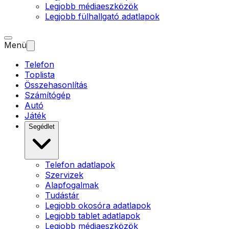
Legjobb médiaeszközök
Legjobb fülhallgató adatlapok
Menü
Telefon
Toplista
Összehasonlítás
Számítógép
Autó
Játék
Segédlet
Telefon adatlapok
Szervizek
Alapfogalmak
Tudástár
Legjobb okosóra adatlapok
Legjobb tablet adatlapok
Legjobb médiaeszközök