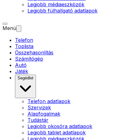
Legjobb médiaeszközök
Legjobb fülhallgató adatlapok
Menü
Telefon
Toplista
Összehasonlítás
Számítógép
Autó
Játék
Segédlet
Telefon adatlapok
Szervizek
Alapfogalmak
Tudástár
Legjobb okosóra adatlapok
Legjobb tablet adatlapok
Legjobb médiaeszközök