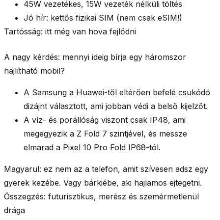
45W vezetékes
,
15W vezeték nélküli
töltés
Jó hír:
kettős fizikai SIM
(nem csak eSIM!)
Tartósság: itt még van hova fejlődni
A nagy kérdés:
mennyi ideig bírja egy háromszor
hajlítható mobil?
A Samsung a Huawei-től eltérően
befelé csukódó
dizájnt választott, ami jobban védi a belső kijelzőt.
A víz- és porállóság viszont csak
IP48
, ami
megegyezik a Z Fold 7 szintjével, és messze
elmarad a Pixel 10 Pro Fold
IP68
-tól.
Magyarul: ez
nem
az a telefon, amit szívesen adsz egy
gyerek kezébe. Vagy bárkiébe, aki hajlamos ejtegetni.
Összegzés: futurisztikus, merész és szemérmetlenül
drága