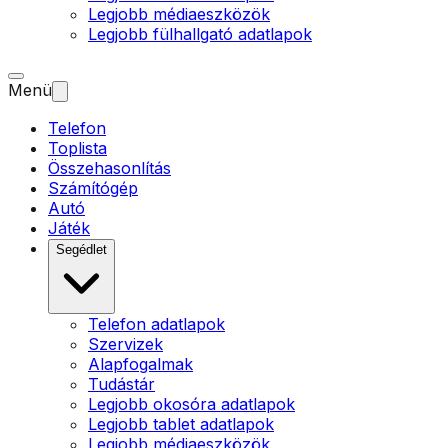
Legjobb médiaeszközök
Legjobb fülhallgató adatlapok
Menü
Telefon
Toplista
Összehasonlítás
Számítógép
Autó
Játék
Segédlet
Telefon adatlapok
Szervizek
Alapfogalmak
Tudástár
Legjobb okosóra adatlapok
Legjobb tablet adatlapok
Legjobb médiaeszközök