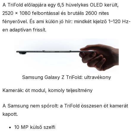
A TriFold előlapjára egy
6,5 hüvelykes OLED
került,
2520 × 1080 felbontással és brutális
2600 nites
fényerővel. És ami külön jó hír: mindkét kijelző
1–120 Hz
-
en adaptívan frissít.
Samsung Galaxy Z TriFold: ultravékony
Kamerák: öt modul, komoly teljesítmény
A Samsung nem spórolt: a TriFold összesen öt kamerát
kapott.
10 MP
külső szelfi