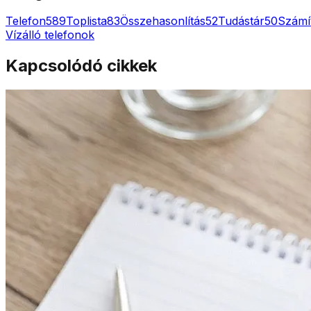
Telefon
589
Toplista
83
Összehasonlítás
52
Tudástár
50
Számí
Vízálló telefonok
Kapcsolódó cikkek