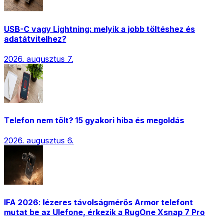
USB-C vagy Lightning: melyik a jobb töltéshez és
adatátvitelhez?
2026. augusztus 7.
Telefon nem tölt? 15 gyakori hiba és megoldás
2026. augusztus 6.
IFA 2026: lézeres távolságmérős Armor telefont
mutat be az Ulefone, érkezik a RugOne Xsnap 7 Pro