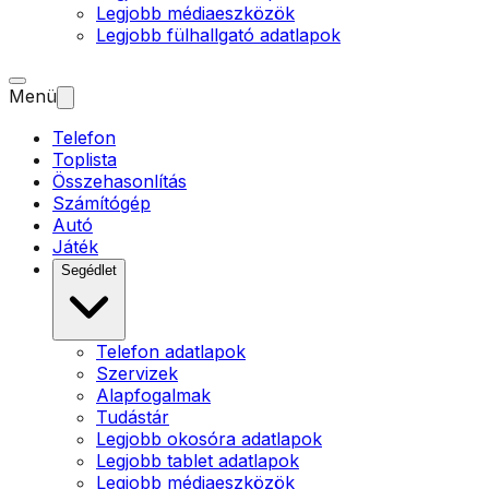
Legjobb médiaeszközök
Legjobb fülhallgató adatlapok
Menü
Telefon
Toplista
Összehasonlítás
Számítógép
Autó
Játék
Segédlet
Telefon adatlapok
Szervizek
Alapfogalmak
Tudástár
Legjobb okosóra adatlapok
Legjobb tablet adatlapok
Legjobb médiaeszközök