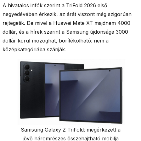
A hivatalos infók szerint a TriFold
2026 első
negyedévében
érkezik, az árát viszont még szigorúan
rejtegetik. De mivel a Huawei Mate XT majdnem
4000
dollár
, és a hírek szerint a Samsung újdonsága
3000
dollár körül
mozoghat, borítékolható: nem a
középkategóriába szánják.
Samsung Galaxy Z TriFold: megérkezett a
jövő háromrészes összehajtható mobilja