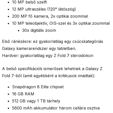
10 MP
belső szelfi
12 MP
ultraszéles (120° látószög)
200 MP
fő kamera, 2x optikai zoommal
10 MP
teleobjektív, OIS-szel és 3x optikai zoommal
30x digitális zoom
Első ránézésre: ez gyakorlatilag egy
csúcskategóriás
Galaxy kamerarendszer
egy tabletben.
Hardver: gyakorlatilag egy Z Fold 7 steroidokon
A belső specifikációk ismerősek lehetnek a
Galaxy Z
Fold 7-
ből (amit egyébként a kritikusok imádtak):
Snapdragon 8 Elite chipset
16 GB RAM
512 GB vagy 1 TB tárhely
5600 mAh
akkumulátor három cellára osztva