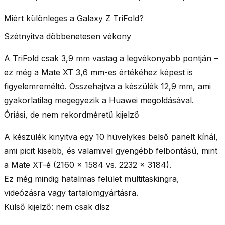
Miért különleges a Galaxy Z TriFold?
Szétnyitva döbbenetesen vékony
A TriFold csak
3,9 mm vastag
a legvékonyabb pontján –
ez még a Mate XT 3,6 mm-es értékéhez képest is
figyelemreméltó. Összehajtva a készülék
12,9 mm
, ami
gyakorlatilag megegyezik a Huawei megoldásával.
Óriási, de nem rekordméretű kijelző
A készülék kinyitva egy
10 hüvelykes belső panelt
kínál,
ami picit kisebb, és valamivel gyengébb felbontású, mint
a Mate XT-é (2160 × 1584 vs. 2232 × 3184).
Ez még mindig hatalmas felület multitaskingra,
videózásra vagy tartalomgyártásra.
Külső kijelző: nem csak dísz