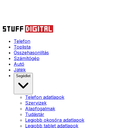
Telefon
Toplista
Összehasonlítás
Számítógép
Autó
Játék
Segédlet
Telefon adatlapok
Szervizek
Alapfogalmak
Tudástár
Legjobb okosóra adatlapok
Legjobb tablet adatlapok