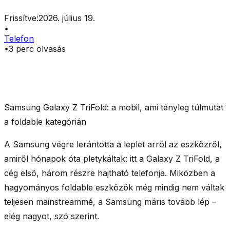
Frissítve:
2026. július 19.
•
Telefon
•
3
perc olvasás
Samsung Galaxy Z TriFold: a mobil, ami tényleg túlmutat
a foldable kategórián
A Samsung végre lerántotta a leplet arról az eszközről,
amiről hónapok óta pletykáltak: itt a
Galaxy Z TriFold
, a
cég első,
három részre hajtható
telefonja. Miközben a
hagyományos foldable eszközök még mindig nem váltak
teljesen mainstreammé, a Samsung máris tovább lép –
elég nagyot, szó szerint.