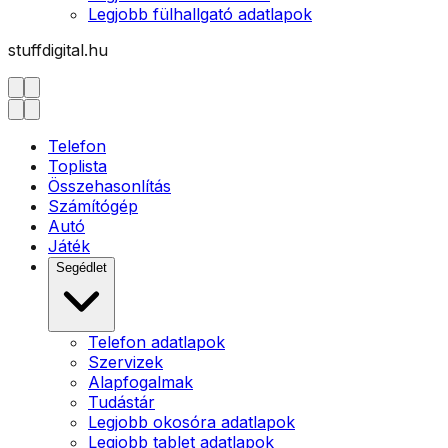
Legjobb fülhallgató adatlapok
stuffdigital.hu
Telefon
Toplista
Összehasonlítás
Számítógép
Autó
Játék
Segédlet
Telefon adatlapok
Szervizek
Alapfogalmak
Tudástár
Legjobb okosóra adatlapok
Legjobb tablet adatlapok