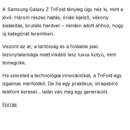
A Samsung Galaxy Z TriFold tényleg úgy néz ki, mint a
jövő.
Három részes
hajtás,
óriási kijelző
,
vékony
kialakítás,
brutális hardver
– minden adott ahhoz, hogy
új kategóriát teremtsen.
Viszont az ár, a tartósság és a foldable piac
bizonytalansága miatt inkább lesz luxus kütyü, mint
tömegcikk.
Ha szereted a technológiai innovációkat, a TriFold egy
izgalmas mérföldkő. De ha egy praktikus, strapabíró
telefont keresel… talán várj még egy generációt.
Forrás