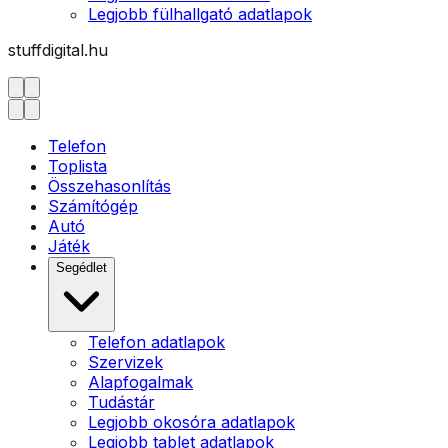
Legjobb fülhallgató adatlapok
stuffdigital.hu
Telefon
Toplista
Összehasonlítás
Számítógép
Autó
Játék
Segédlet
Telefon adatlapok
Szervizek
Alapfogalmak
Tudástár
Legjobb okosóra adatlapok
Legjobb tablet adatlapok