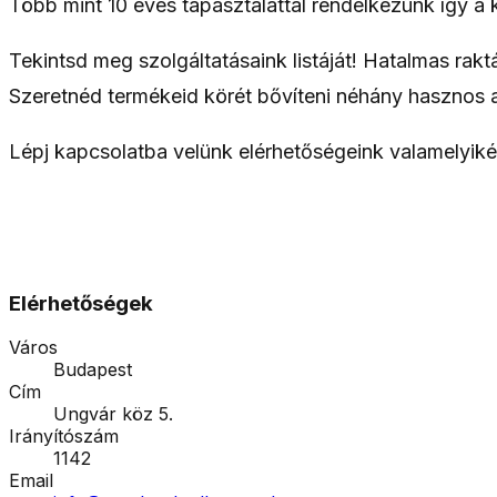
Több mint 10 éves tapasztalattal rendelkezünk így a k
Tekintsd meg szolgáltatásaink listáját! Hatalmas rak
Szeretnéd termékeid körét bővíteni néhány hasznos a
Lépj kapcsolatba velünk elérhetőségeink valamelyiké
Elérhetőségek
Város
Budapest
Cím
Ungvár köz 5.
Irányítószám
1142
Email