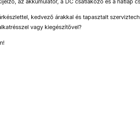
ijelző, az akkumulátor, a DC csatlakozó és a hátlap cs
tárkészlettel, kedvező árakkal és tapasztalt szervizte
lkatrésszel vagy kiegészítővel?
n!