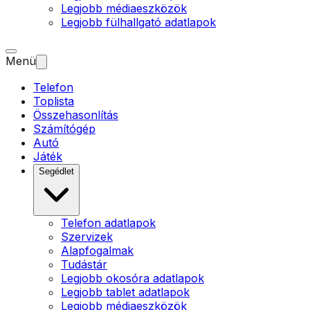
Legjobb médiaeszközök
Legjobb fülhallgató adatlapok
Menü
Telefon
Toplista
Összehasonlítás
Számítógép
Autó
Játék
Segédlet
Telefon adatlapok
Szervizek
Alapfogalmak
Tudástár
Legjobb okosóra adatlapok
Legjobb tablet adatlapok
Legjobb médiaeszközök