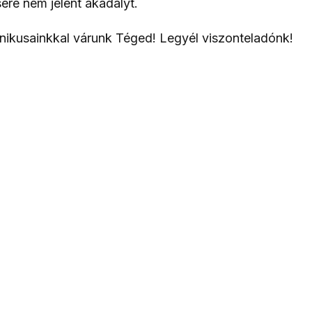
ere nem jelent akadályt.
chnikusainkkal várunk Téged! Legyél viszonteladónk!