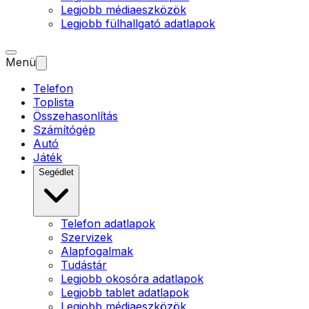
Legjobb médiaeszközök
Legjobb fülhallgató adatlapok
Menü
Telefon
Toplista
Összehasonlítás
Számítógép
Autó
Játék
Segédlet
Telefon adatlapok
Szervizek
Alapfogalmak
Tudástár
Legjobb okosóra adatlapok
Legjobb tablet adatlapok
Legjobb médiaeszközök