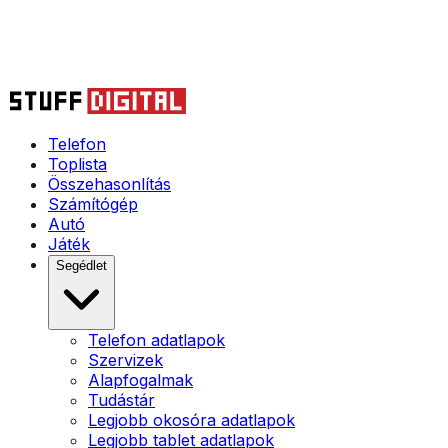
Telefon
Toplista
Összehasonlítás
Számítógép
Autó
Játék
Segédlet
Telefon adatlapok
Szervizek
Alapfogalmak
Tudástár
Legjobb okosóra adatlapok
Legjobb tablet adatlapok