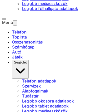
Legjobb médiaeszközök
Legjobb fülhallgató adatlapok
Menü
Telefon
Toplista
Összehasonlítás
Számítógép
Autó
Játék
Segédlet
Telefon adatlapok
Szervizek
Alapfogalmak
Tudástár
Legjobb okosóra adatlapok
Legjobb tablet adatlapok
Legjobb médiaeszközök