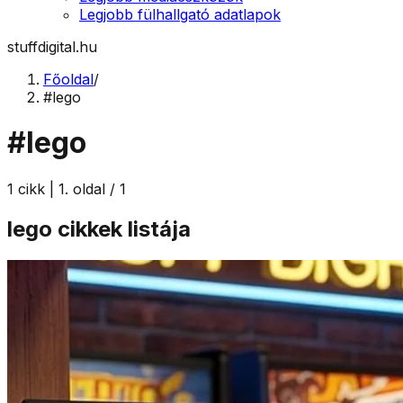
Legjobb fülhallgató adatlapok
stuffdigital.hu
Főoldal
/
#lego
#lego
1
cikk |
1
. oldal /
1
lego
cikkek listája