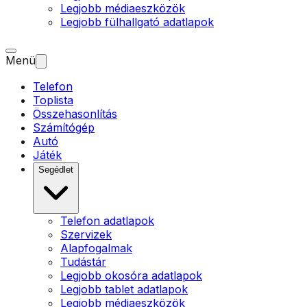
Legjobb médiaeszközök
Legjobb fülhallgató adatlapok
Menü
Telefon
Toplista
Összehasonlítás
Számítógép
Autó
Játék
Segédlet
Telefon adatlapok
Szervizek
Alapfogalmak
Tudástár
Legjobb okosóra adatlapok
Legjobb tablet adatlapok
Legjobb médiaeszközök