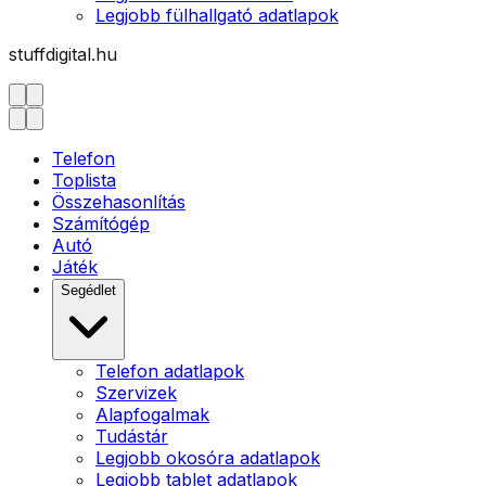
Legjobb fülhallgató adatlapok
stuffdigital.hu
Telefon
Toplista
Összehasonlítás
Számítógép
Autó
Játék
Segédlet
Telefon adatlapok
Szervizek
Alapfogalmak
Tudástár
Legjobb okosóra adatlapok
Legjobb tablet adatlapok