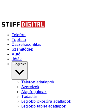
Telefon
Toplista
Összehasonlítás
Számítógép
Autó
Játék
Segédlet
Telefon adatlapok
Szervizek
Alapfogalmak
Tudástár
Legjobb okosóra adatlapok
Legjobb tablet adatlapok