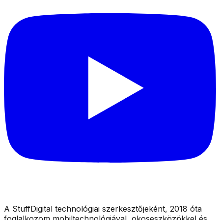
A StuffDigital technológiai szerkesztőjeként, 2018 óta
foglalkozom mobiltechnológiával, okoseszközökkel és