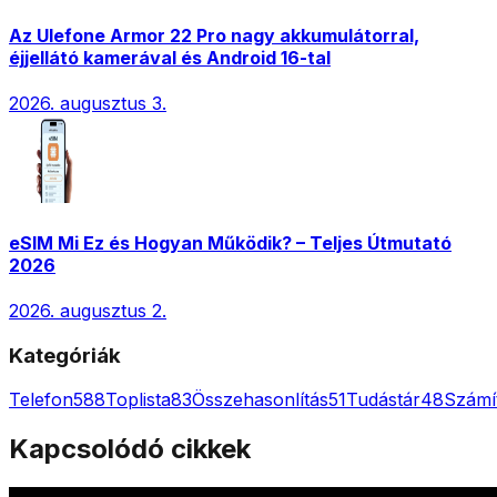
Az Ulefone Armor 22 Pro nagy akkumulátorral,
éjjellátó kamerával és Android 16-tal
2026. augusztus 3.
eSIM Mi Ez és Hogyan Működik? – Teljes Útmutató
2026
2026. augusztus 2.
Kategóriák
Telefon
588
Toplista
83
Összehasonlítás
51
Tudástár
48
Számí
Kapcsolódó cikkek