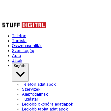
Telefon
Toplista
Összehasonlítás
Számítógép
Autó
Játék
Segédlet
Telefon adatlapok
Szervizek
Alapfogalmak
Tudástár
Legjobb okosóra adatlapok
Legjobb tablet adatlapok