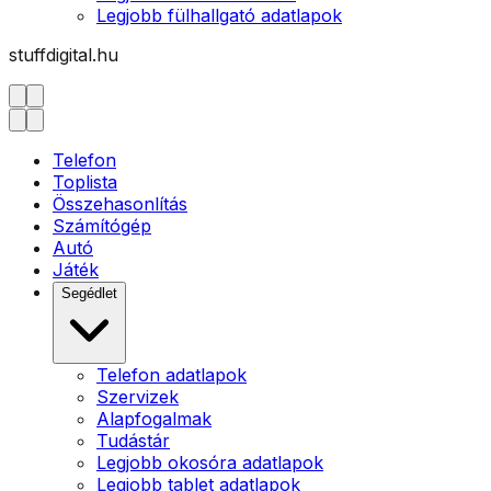
Legjobb fülhallgató adatlapok
stuffdigital.hu
Telefon
Toplista
Összehasonlítás
Számítógép
Autó
Játék
Segédlet
Telefon adatlapok
Szervizek
Alapfogalmak
Tudástár
Legjobb okosóra adatlapok
Legjobb tablet adatlapok