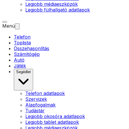
Legjobb médiaeszközök
Legjobb fülhallgató adatlapok
Menü
Telefon
Toplista
Összehasonlítás
Számítógép
Autó
Játék
Segédlet
Telefon adatlapok
Szervizek
Alapfogalmak
Tudástár
Legjobb okosóra adatlapok
Legjobb tablet adatlapok
Legjobb médiaeszközök