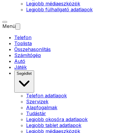
Legjobb médiaeszközök
Legjobb fülhallgató adatlapok
Menü
Telefon
Toplista
Összehasonlítás
Számítógép
Autó
Játék
Segédlet
Telefon adatlapok
Szervizek
Alapfogalmak
Tudástár
Legjobb okosóra adatlapok
Legjobb tablet adatlapok
Legjobb médiaeszközök