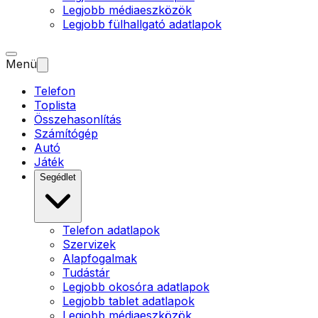
Legjobb médiaeszközök
Legjobb fülhallgató adatlapok
Menü
Telefon
Toplista
Összehasonlítás
Számítógép
Autó
Játék
Segédlet
Telefon adatlapok
Szervizek
Alapfogalmak
Tudástár
Legjobb okosóra adatlapok
Legjobb tablet adatlapok
Legjobb médiaeszközök