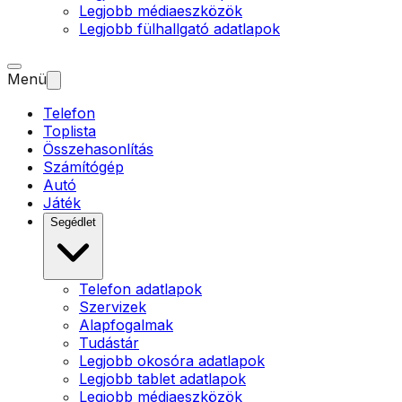
Legjobb médiaeszközök
Legjobb fülhallgató adatlapok
Menü
Telefon
Toplista
Összehasonlítás
Számítógép
Autó
Játék
Segédlet
Telefon adatlapok
Szervizek
Alapfogalmak
Tudástár
Legjobb okosóra adatlapok
Legjobb tablet adatlapok
Legjobb médiaeszközök