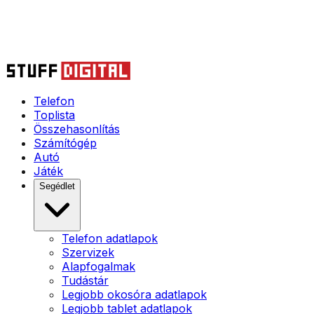
Telefon
Toplista
Összehasonlítás
Számítógép
Autó
Játék
Segédlet
Telefon adatlapok
Szervizek
Alapfogalmak
Tudástár
Legjobb okosóra adatlapok
Legjobb tablet adatlapok