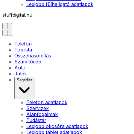
Legjobb fülhallgató adatlapok
stuffdigital.hu
Telefon
Toplista
Összehasonlítás
Számítógép
Autó
Játék
Segédlet
Telefon adatlapok
Szervizek
Alapfogalmak
Tudástár
Legjobb okosóra adatlapok
Legjobb tablet adatlapok