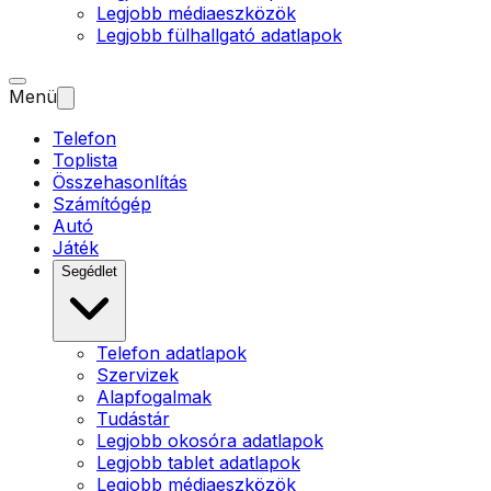
Legjobb médiaeszközök
Legjobb fülhallgató adatlapok
Menü
Telefon
Toplista
Összehasonlítás
Számítógép
Autó
Játék
Segédlet
Telefon adatlapok
Szervizek
Alapfogalmak
Tudástár
Legjobb okosóra adatlapok
Legjobb tablet adatlapok
Legjobb médiaeszközök