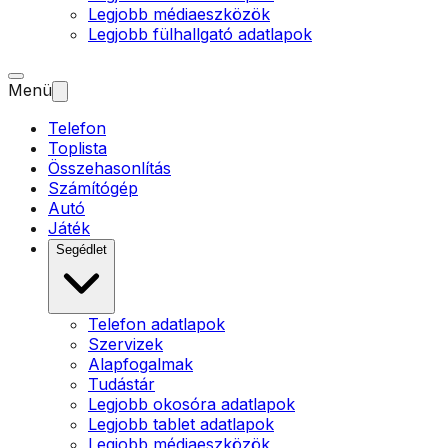
Legjobb médiaeszközök
Legjobb fülhallgató adatlapok
Menü
Telefon
Toplista
Összehasonlítás
Számítógép
Autó
Játék
Segédlet
Telefon adatlapok
Szervizek
Alapfogalmak
Tudástár
Legjobb okosóra adatlapok
Legjobb tablet adatlapok
Legjobb médiaeszközök