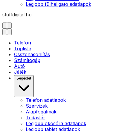
Legjobb fülhallgató adatlapok
stuffdigital.hu
Telefon
Toplista
Összehasonlítás
Számítógép
Autó
Játék
Segédlet
Telefon adatlapok
Szervizek
Alapfogalmak
Tudástár
Legjobb okosóra adatlapok
Legjobb tablet adatlapok