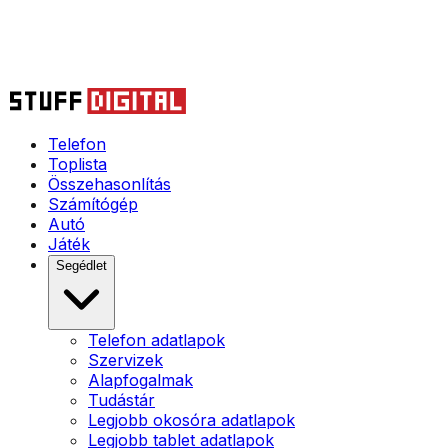
Telefon
Toplista
Összehasonlítás
Számítógép
Autó
Játék
Segédlet
Telefon adatlapok
Szervizek
Alapfogalmak
Tudástár
Legjobb okosóra adatlapok
Legjobb tablet adatlapok