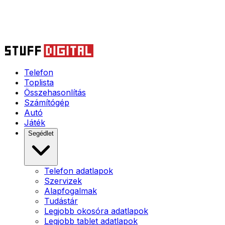
Telefon
Toplista
Összehasonlítás
Számítógép
Autó
Játék
Segédlet
Telefon adatlapok
Szervizek
Alapfogalmak
Tudástár
Legjobb okosóra adatlapok
Legjobb tablet adatlapok