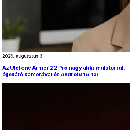
2026. augusztus 3.
Az Ulefone Armor 22 Pro nagy akkumulátorral,
éjjellátó kamerával és Android 16-tal