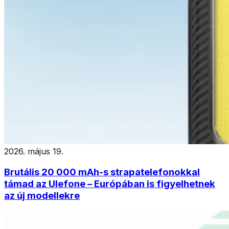
2026. május 19.
Brutális 20 000 mAh-s strapatelefonokkal
támad az Ulefone – Európában is figyelhetnek
az új modellekre