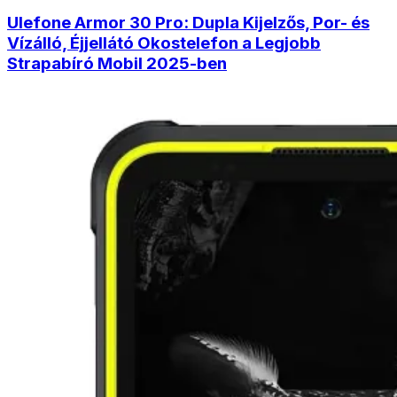
Ulefone Armor 30 Pro: Dupla Kijelzős, Por- és
Vízálló, Éjjellátó Okostelefon a Legjobb
Strapabíró Mobil 2025-ben