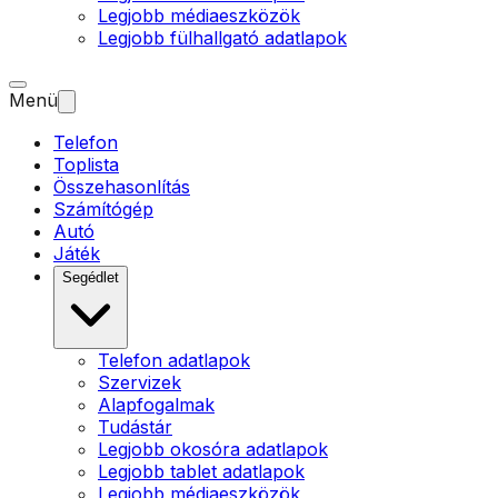
Legjobb médiaeszközök
Legjobb fülhallgató adatlapok
Menü
Telefon
Toplista
Összehasonlítás
Számítógép
Autó
Játék
Segédlet
Telefon adatlapok
Szervizek
Alapfogalmak
Tudástár
Legjobb okosóra adatlapok
Legjobb tablet adatlapok
Legjobb médiaeszközök