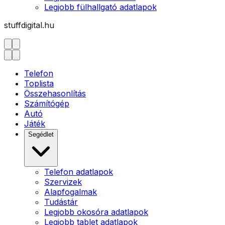
Legjobb fülhallgató adatlapok
stuffdigital.hu
Telefon
Toplista
Összehasonlítás
Számítógép
Autó
Játék
Segédlet
Telefon adatlapok
Szervizek
Alapfogalmak
Tudástár
Legjobb okosóra adatlapok
Legjobb tablet adatlapok