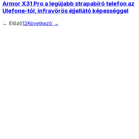
Armor X31 Pro a legújabb strapabíró telefon az
Ulefone-tól, infravörös éjjellátó képességgel
← Előző
1
2
Következő →