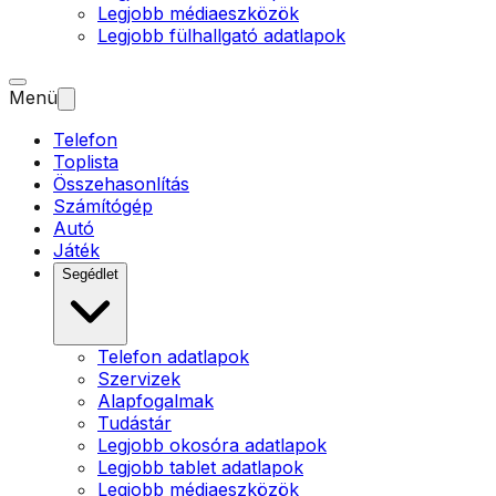
Legjobb médiaeszközök
Legjobb fülhallgató adatlapok
Menü
Telefon
Toplista
Összehasonlítás
Számítógép
Autó
Játék
Segédlet
Telefon adatlapok
Szervizek
Alapfogalmak
Tudástár
Legjobb okosóra adatlapok
Legjobb tablet adatlapok
Legjobb médiaeszközök