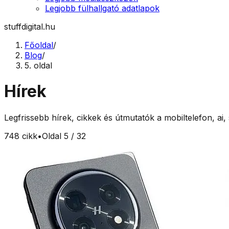
Legjobb fülhallgató adatlapok
stuffdigital.hu
Főoldal
/
Blog
/
5. oldal
Hírek
Legfrissebb hírek, cikkek és útmutatók a mobiltelefon, ai
748
cikk
•
Oldal
5
/
32