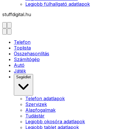
Legjobb fülhallgató adatlapok
stuffdigital.hu
Telefon
Toplista
Összehasonlítás
Számítógép
Autó
Játék
Segédlet
Telefon adatlapok
Szervizek
Alapfogalmak
Tudástár
Legjobb okosóra adatlapok
Legjobb tablet adatlapok