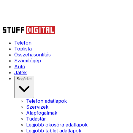
Telefon
Toplista
Összehasonlítás
Számítógép
Autó
Játék
Segédlet
Telefon adatlapok
Szervizek
Alapfogalmak
Tudástár
Legjobb okosóra adatlapok
Legjobb tablet adatlapok