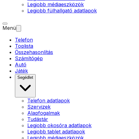
Legjobb médiaeszközök
Legjobb fülhallgató adatlapok
Menü
Telefon
Toplista
Összehasonlítás
Számítógép
Autó
Játék
Segédlet
Telefon adatlapok
Szervizek
Alapfogalmak
Tudástár
Legjobb okosóra adatlapok
Legjobb tablet adatlapok
Legjobb médiaeszközök