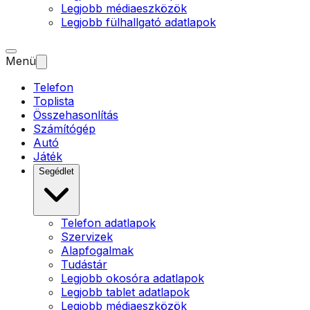
Legjobb médiaeszközök
Legjobb fülhallgató adatlapok
Menü
Telefon
Toplista
Összehasonlítás
Számítógép
Autó
Játék
Segédlet
Telefon adatlapok
Szervizek
Alapfogalmak
Tudástár
Legjobb okosóra adatlapok
Legjobb tablet adatlapok
Legjobb médiaeszközök